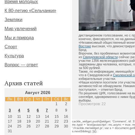
Время молодых
К 80-летию «Сельчанки»
Земляки
Мир увлечений
дистанционном голосовании, но с п
Мы и природа
конечно, фиксируются, но на данны
«Независимый общественный монитор
Спорт
Востоке
высокая, что демонстрирует
Брод.
Впрочем, без проблемных моментов 
Культура
из
Свердловской области
сейчас раз
участке 1356 железнодорожного ра
Вопрос — ответ
задержаны два человека, которые, 
за 500 рублей.
Также, по информации, имеющейся у
что в Свердловской и
Смоленской о
избирательные участки.
Архив статей
«Наши коллеги посетили эти участк
активностей не обнаружили. Никаки
поступало», – отметил Брод.
Август 2026
По решению ЦИК, голосование на в
сентября, одновременно с ними бу
Пн
Вт
Ср
Чт
Пт
Сб
Вс
выборы.
1
2
Просмотров: 22
3
4
5
6
7
8
9
10
11
12
13
14
15
16
17
18
19
20
21
22
23
cackle_widget.push({widget: 'Comment', id: 33
mc.type = 'text/javascript'; mc.async = true; mc
24
25
26
27
28
29
30
'://cackle.me/widget.js'; var s = document.g
31
s.nextSibling); })();