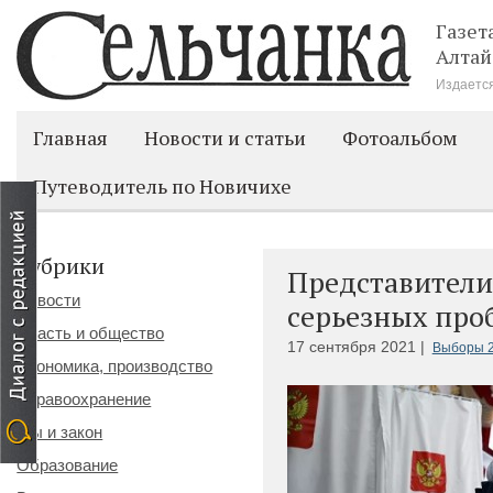
Газет
Алтай
Издается
Главная
Новости и статьи
Фотоальбом
Путеводитель по Новичихе
Рубрики
Представители
Новости
серьезных про
Власть и общество
17 сентября 2021 |
Выборы 
Экономика, производство
Здравоохранение
Мы и закон
Образование