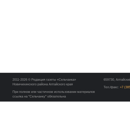
2011-2026 © Редакция газеты «Сельчанка»
659730, Алтайский
Новичихинского района Алтайского края
Тел./факс:
+7 (38
При полном или частичном использовании материалов
ссылка на "Сельчанку" обязательна