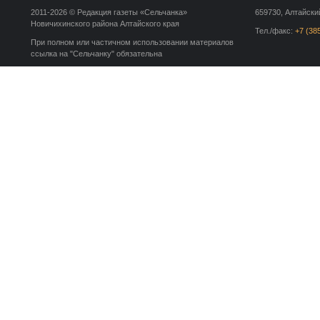
2011-2026 © Редакция газеты «Сельчанка»
659730, Алтайский
Новичихинского района Алтайского края
Тел./факс:
+7 (38
При полном или частичном использовании материалов
ссылка на "Сельчанку" обязательна