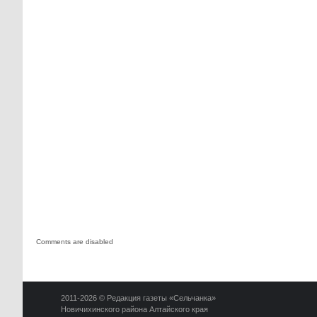
Comments are disabled
2011-2026 © Редакция газеты «Сельчанка»
Новичихинского района Алтайского края