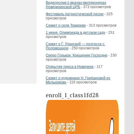
Видеоролик о врачах-миллионерах
Новичихинской ЦРБ
- 373 просмотров
Фестиваль патриотической песни
- 325
просмотров
Сюжет о селе Токарево
- 313 просмотров
1 июня. Олимпиада в детском саду
- 251
просмотров
Сюжет о Г. Уланской — поэтессе с.
Поломошное
- 250 просмотров
Озеро Горькое. Крещение Господне
- 230
просмотров
Открытие пирса в Новичихе
- 117
просмотров
Сюжет о художнице Н. Грибановой из
Мельниково
- 116 просмотров
enroll_1_class1fd28