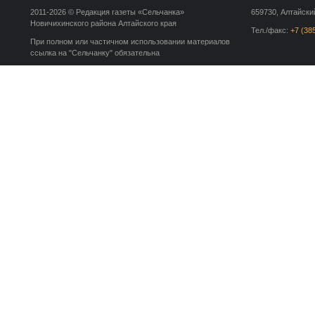
2011-2026 © Редакция газеты «Сельчанка»
659730, Алтайский
Новичихинского района Алтайского края
Тел./факс:
+7 (38
При полном или частичном использовании материалов
ссылка на "Сельчанку" обязательна