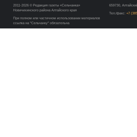
2011-2026 © Редакция газеты «Сельчанка»
659730, Алтайский
Новичихинского района Алтайского края
Тел./факс:
+7 (38
При полном или частичном использовании материалов
ссылка на "Сельчанку" обязательна