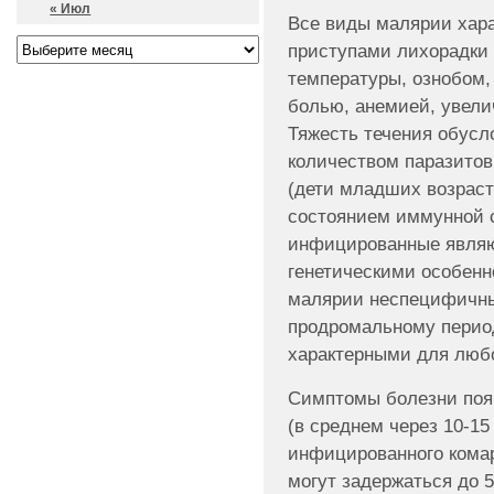
« Июл
Все виды малярии хар
приступами лихорадки
температуры, ознобом,
болью, анемией, увели
Тяжесть течения обусл
количеством паразитов 
(дети младших возраст
состоянием иммунной 
инфицированные являют
генетическими особен
малярии неспецифичны
продромальному перио
характерными для любо
Симптомы болезни поя
(в среднем через 10-15
инфицированного комар
могут задержаться до 5