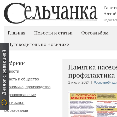
Газет
Алтай
Издается
Главная
Новости и статьи
Фотоальбом
Путеводитель по Новичихе
Рубрики
Памятка насел
Новости
профилактика
Власть и общество
1 июля 2024 |
Роспотребнадз
Экономика, производство
Здравоохранение
Мы и закон
Образование