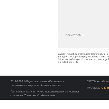
Просмотров: 13
cackle_widget.push({widget: 'Comment', id: 33
mc.type = 'text/javascript'; mc.async = true; mc
'://cackle.me/widget.js'; var s = document.g
s.nextSibling); })();
2011-2026 © Редакция газеты «Сельчанка»
659730, Алтайский
Новичихинского района Алтайского края
Тел./факс:
+7 (38
При полном или частичном использовании материалов
ссылка на "Сельчанку" обязательна