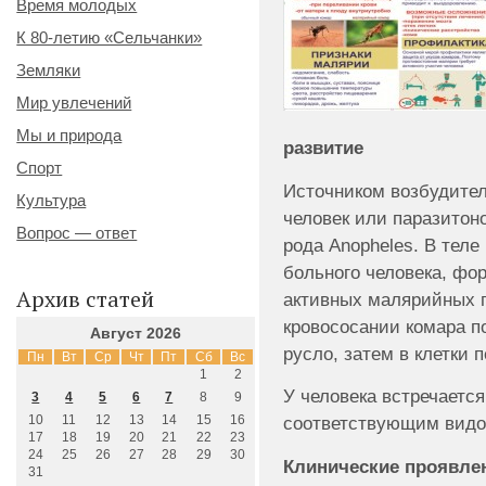
Время молодых
К 80-летию «Сельчанки»
Земляки
Мир увлечений
Мы и природа
развитие
Спорт
Источником возбудител
Культура
человек или паразитон
Вопрос — ответ
рода Anopheles. В теле
больного человека, фо
Архив статей
активных малярийных п
кровососании комара п
Август 2026
русло, затем в клетки 
Пн
Вт
Ср
Чт
Пт
Сб
Вс
1
2
У человека встречаетс
3
4
5
6
7
8
9
10
11
12
13
14
15
16
соответствующим видо
17
18
19
20
21
22
23
24
25
26
27
28
29
30
Клинические проявле
31