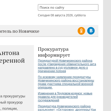
Сегодня
08 августа 2026, суббота
итель по Новичихе
Прокуратура
Антона
информирует
веренной
Прокуратурой Новичихинского района
после утверждения обвинительного акта
направлено в суд уголовное дело о
причинении побоев
По исковому заявлению прокуратуры
Новичихинского района восстановлены
права участника специальной военной
операции.
Изменения в Трудовом кодексе: новые
та прокуратуры
правила для руководителей
госучреждений
ный прокурор
Прокуратура Новичихинского района
 полиции,
разъясняет: «Осторожно: дропперы! Как