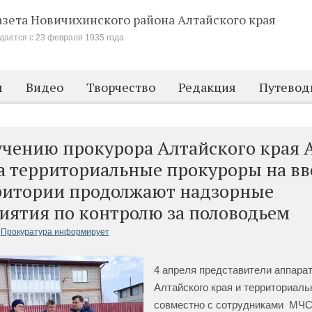
азета Новичихинского района
Алтайского края
дается с 23 февраля 1935 года
м
Видео
Творчество
Редакция
Путевод
учению прокурора Алтайского края 
а территориальные прокуроры на в
ритории продолжают надзорные
иятия по контролю за половодьем
Прокуратура информирует
4 апреля представители аппара
Алтайского края и территориаль
совместно с сотрудниками МЧС,