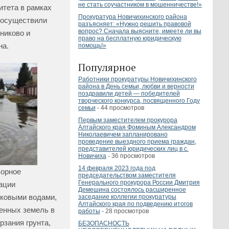
не стать соучастником в мошенничестве!»
тета в рамках
Прокуратура Новичихинского района
 осуществили
разъясняет: «Нужно решить правовой
вопрос? Сначала выясните, имеете ли вы
никово и
право на бесплатную юридическую
на.
помощь!»
Популярное
Работники прокуратуры Новичихинского
района в День семьи, любви и верности
поздравили детей — победителей
творческого конкурса, посвященного Году
семьи
- 44 просмотров
Первым заместителем прокурора
Алтайского края Фоминым Александром
Николаевичем запланировано
проведение выездного приема граждан,
представителей юридических лиц в с.
Новичиха
- 36 просмотров
14 февраля 2023 года под
зорное
председательством заместителя
Генерального прокурора России Дмитрия
ации
Демешина состоялось расширенное
дковыми водами,
заседание коллегии прокуратуры
Алтайского края по подведению итогов
енных земель в
работы
- 28 просмотров
рзания грунта,
БЕЗОПАСНОСТЬ