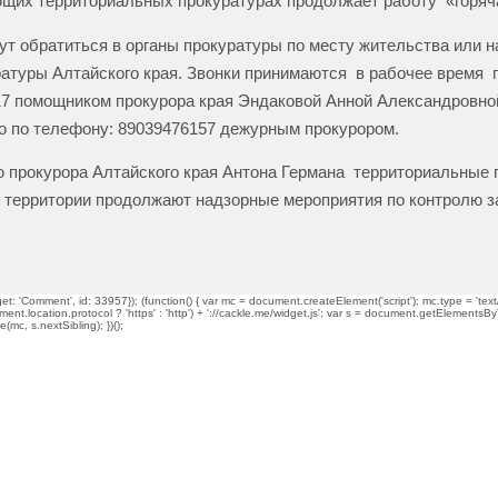
щих территориальных прокуратурах продолжает работу «горяч
ут обратиться в органы прокуратуры по месту жительства или н
атуры Алтайского края. Звонки принимаются в рабочее время 
17 помощником прокурора края Эндаковой Анной Александровно
о по телефону: 89039476157 дежурным прокурором.
 прокурора Алтайского края Антона Германа территориальные 
 территории продолжают надзорные мероприятия по контролю з
t: 'Comment', id: 33957}); (function() { var mc = document.createElement('script'); mc.type = 'text/
ment.location.protocol ? 'https' : 'http') + '://cackle.me/widget.js'; var s = document.getElementsBy
mc, s.nextSibling); })();