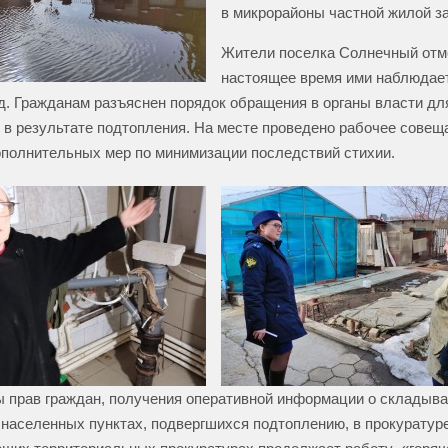
в микрорайоны частной жилой за
Жители поселка Солнечный отме
настоящее время ими наблюдает
д. Гражданам разъяснен порядок обращения в органы власти дл
в результате подтопления. На месте проведено рабочее совещ
полнительных мер по минимизации последствий стихии.
 прав граждан, получения оперативной информации о складыв
 населенных пунктах, подвергшихся подтоплению, в прокуратуре