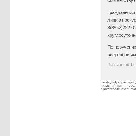
соответствую
Граждане мог
линию прокур
8(3852)222-0
круглосуточн
По поручению
вверенной им
Просмотров: 15
cackle_widget.push({widge
mc.src = ('https:' == docu
s.parentNode.insertBefore(