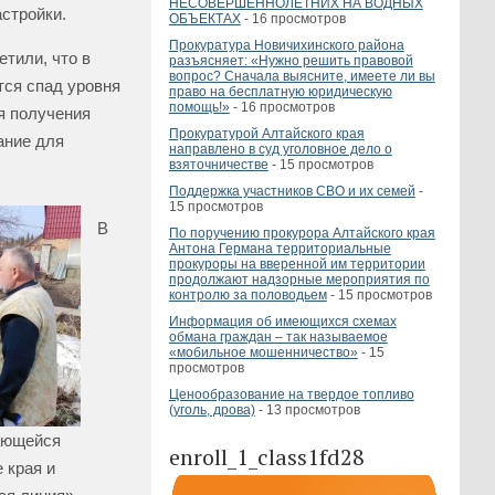
НЕСОВЕРШЕННОЛЕТНИХ НА ВОДНЫХ
стройки.
ОБЪЕКТАХ
- 16 просмотров
Прокуратура Новичихинского района
тили, что в
разъясняет: «Нужно решить правовой
вопрос? Сначала выясните, имеете ли вы
ся спад уровня
право на бесплатную юридическую
помощь!»
- 16 просмотров
я получения
Прокуратурой Алтайского края
ание для
направлено в суд уголовное дело о
взяточничестве
- 15 просмотров
Поддержка участников СВО и их семей
-
15 просмотров
В
По поручению прокурора Алтайского края
Антона Германа территориальные
прокуроры на вверенной им территории
продолжают надзорные мероприятия по
контролю за половодьем
- 15 просмотров
Информация об имеющихся схемах
обмана граждан – так называемое
«мобильное мошенничество»
- 15
просмотров
Ценообразование на твердое топливо
(уголь, дрова)
- 13 просмотров
ающейся
enroll_1_class1fd28
 края и