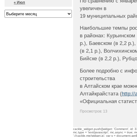
По сравнению с январе
« Июл
увеличен в
19 муниципальных район
Наибольшие темпы рос
в районах: Курьинском 
р.), Баевском (в 2,2 р.
(в 2,1 р.), Волчихинском
Бийске (в 2,2 р.), Рубцо
Более подробно с инф
строительства
в Алтайском крае можн
Алтайкрайстата (
http://
«Официальная статист
Просмотров: 13
cackle_widget.push({widget: 'Comment', id: 33
mc.type = 'text/javascript'; mc.async = true; mc
'://cackle.me/widget.js'; var s = document.g