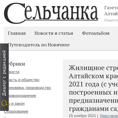
Газет
Алтай
Издается
Главная
Новости и статьи
Фотоальбом
Путеводитель по Новичихе
Рубрики
Жилищное стро
Новости
Алтайском кра
Власть и общество
2021 года (с у
Экономика, производство
построенных н
Здравоохранение
предназначенн
Мы и закон
гражданами са
Образование
15 ноября 2021 |
Пресс-рели