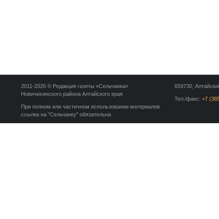
2011-2026 © Редакция газеты «Сельчанка»
659730, Алтайский
Новичихинского района Алтайского края
Тел./факс:
+7 (38
При полном или частичном использовании материалов
ссылка на "Сельчанку" обязательна