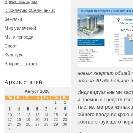
Время молодых
К 80-летию «Сельчанки»
Земляки
Мир увлечений
Мы и природа
Спорт
Культура
Вопрос — ответ
новых квартир общей 
что на 40,5% больше я
Архив статей
Август 2026
Индивидуальными заст
Пн
Вт
Ср
Чт
Пт
Сб
Вс
и заемных средств пост
1
2
тыс. кв. метров жилых 
3
4
5
6
7
8
9
общего ввода по краю 
10
11
12
13
14
15
16
17
18
19
20
21
22
23
соответствующего пери
24
25
26
27
28
29
30
31