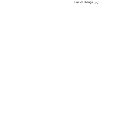
s.nextSibling); })();