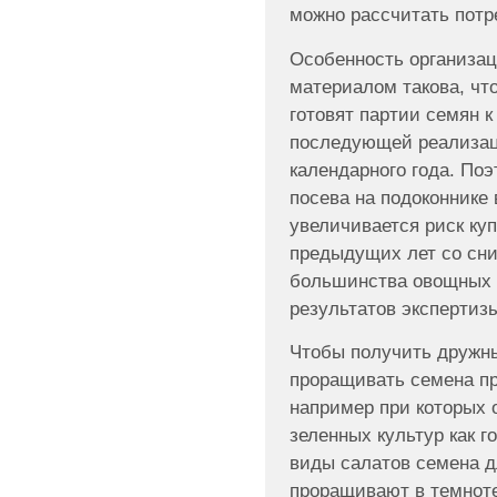
можно рассчитать потр
Особенность организац
материалом такова, что
готовят партии семян 
последующей реализаци
календарного года. По
посева на подоконнике 
увеличивается риск ку
предыдущих лет со сн
большинства овощных 
результатов экспертизы
Чтобы получить дружн
проращивать семена п
например при которых 
зеленных культур как г
виды салатов семена д
проращивают в темноте