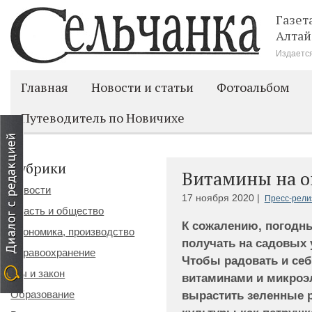
Газет
Алтай
Издается
Главная
Новости и статьи
Фотоальбом
Путеводитель по Новичихе
Рубрики
Витамины на о
Новости
17 ноября 2020 |
Пресс-рели
Власть и общество
К сожалению, погодн
Экономика, производство
получать на садовых 
Здравоохранение
Чтобы радовать и себ
Мы и закон
витаминами и микроэ
Образование
вырастить зеленные р