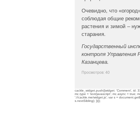
Очевидно, что «огород»
соблюдая общие реком
растения и зимой – ну
старания.
Государственный инсп
контроля Управления Р
Казанцева.
Просмотров: 40
cackle_widget.push({widget: 'Comment', id: 33
mc.type = 'text/javascript'; mc.async = true; mc
'://cackle.me/widget.js'; var s = document.g
s.nextSibling); })();