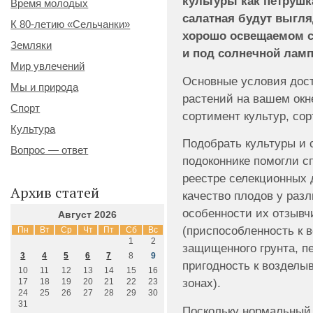
культуры как петрушка
Время молодых
салатная будут выгля
К 80-летию «Сельчанки»
хорошо освещаемом с
Земляки
и под солнечной ламп
Мир увлечений
Основные условия дост
Мы и природа
растений на вашем окн
Спорт
сортимент культур, сор
Культура
Подобрать культуры и 
Вопрос — ответ
подоконнике помогли с
реестре селекционных 
Архив статей
качество плодов у разл
особенности их отзывч
Август 2026
(приспособленность к 
Пн
Вт
Ср
Чт
Пт
Сб
Вс
1
2
защищенного грунта, п
3
4
5
6
7
8
9
пригодность к возделы
10
11
12
13
14
15
16
зонах).
17
18
19
20
21
22
23
24
25
26
27
28
29
30
31
Поскольку нормальный 