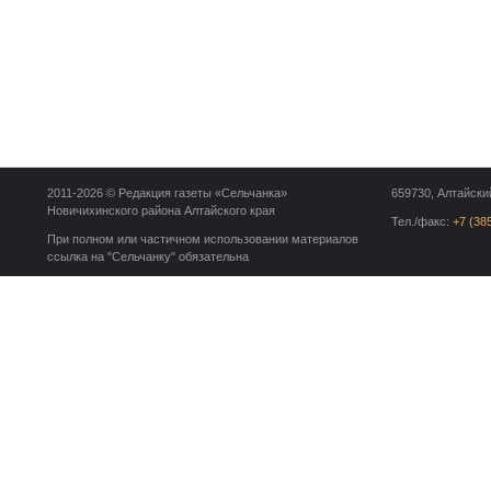
2011-2026 © Редакция газеты «Сельчанка»
659730, Алтайский
Новичихинского района Алтайского края
Тел./факс:
+7 (38
При полном или частичном использовании материалов
ссылка на "Сельчанку" обязательна