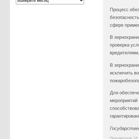
Процесс обез
безопасность
сфере примен
В зернохрани
проверка усл
вредителями,
В зернохрани
исключить во
пожаробезопа
Для обеспече
мероприятий 
способствова
гарантирован
Государстве
Просмотров: 10