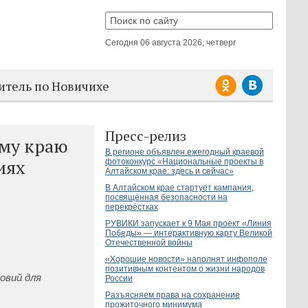
Сегодня
06 августа 2026, четверг
итель по Новичихе
Пресс-релиз
ому краю
В регионе объявлен ежегодный краевой
иях
фотоконкурс «Национальные проекты в
Алтайском крае: здесь и сейчас»
В Алтайском крае стартует кампания,
посвящённая безопасности на
перекрёстках
РУВИКИ запускает к 9 Мая проект «Линия
Победы» — интерактивную карту Великой
Отечественной войны
«Хорошие новости» наполнят инфополе
позитивным контентом о жизни народов
овий для
России
Разъясняем права на сохранение
прожиточного минимума