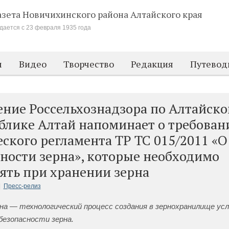
азета Новичихинского района
Алтайского края
дается с 23 февраля 1935 года
м
Видео
Творчество
Редакция
Путевод
ение Россельхознадзора по Алтайск
блике Алтай напоминает о требован
ского регламента ТР ТС 015/2011 «О
ности зерна», которые необходимо
ять при хранении зерна
|
Пресс-релиз
на — технологический процесс создания в зернохранилище усл
безопасности зерна.