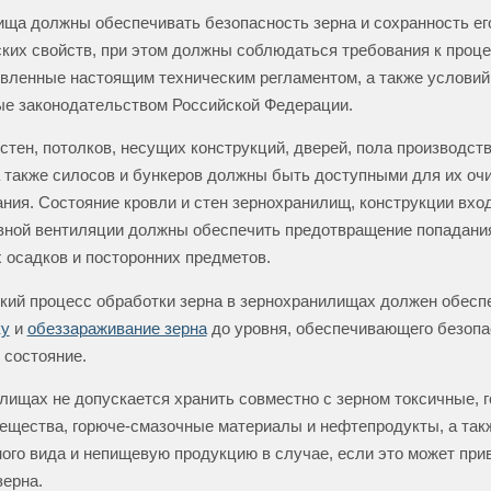
ща должны обеспечивать безопасность зерна и сохранность ег
ких свойств, при этом должны соблюдаться требования к проц
овленные настоящим техническим регламентом, а также условий
е законодательством Российской Федерации.
стен, потолков, несущих конструкций, дверей, пола производст
 также силосов и бункеров должны быть доступными для их очи
ния. Состояние кровли и стен зернохранилищ, конструкции вхо
вной вентиляции должны обеспечить предотвращение попадания
осадков и посторонних предметов.
кий процесс обработки зерна в зернохранилищах должен обесп
ку
и
обеззараживание зерна
до уровня, обеспечивающего безопа
 состояние.
лищах не допускается хранить совместно с зерном токсичные, 
ещества, горюче-смазочные материалы и нефтепродукты, а та
ого вида и непищевую продукцию в случае, если это может прив
зерна.