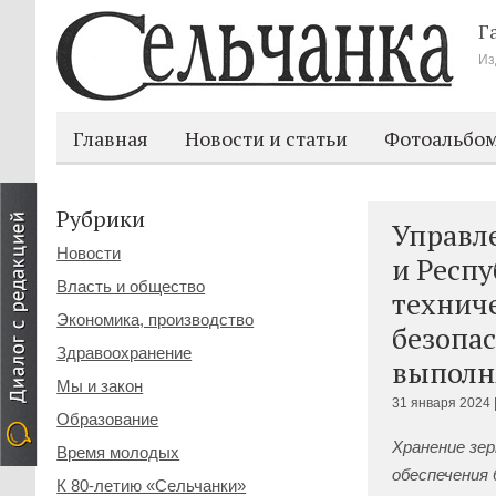
Г
Из
Главная
Новости и статьи
Фотоальбо
Рубрики
Управл
Новости
и Респу
Власть и общество
техниче
Экономика, производство
безопас
Здравоохранение
выполн
Мы и закон
31 января 2024 
Образование
Хранение зер
Время молодых
обеспечения 
К 80-летию «Сельчанки»