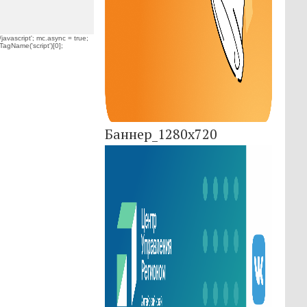
javascript'; mc.async = true;
TagName('script')[0];
Баннер_1280x720