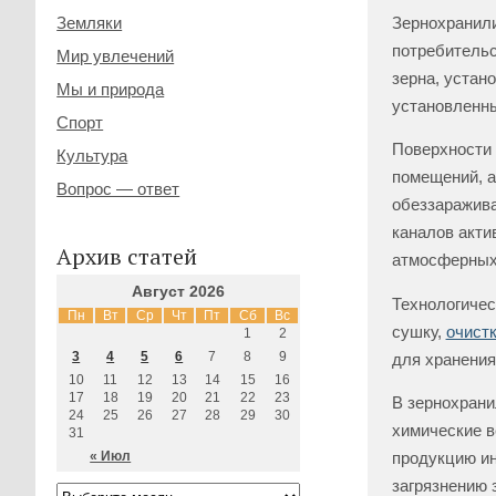
Зернохранили
Земляки
потребительс
Мир увлечений
зерна, устан
Мы и природа
установленны
Спорт
Поверхности 
Культура
помещений, а
Вопрос — ответ
обеззаражива
каналов акти
Архив статей
атмосферных 
Август 2026
Технологичес
Пн
Вт
Ср
Чт
Пт
Сб
Вс
сушку,
очист
1
2
3
4
5
6
7
8
9
для хранения
10
11
12
13
14
15
16
17
18
19
20
21
22
23
В зернохрани
24
25
26
27
28
29
30
химические в
31
« Июл
продукцию ин
загрязнению 