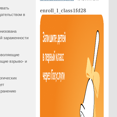
ивать
enroll_1_class1fd28
дательством в
анизована
ей зараженности
озволяющие
ющие взрыво- и
огических
дет
хранению