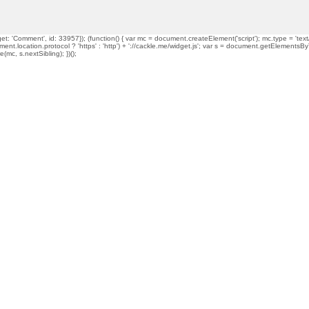
t: 'Comment', id: 33957}); (function() { var mc = document.createElement('script'); mc.type = 'text/
ment.location.protocol ? 'https' : 'http') + '://cackle.me/widget.js'; var s = document.getElementsBy
mc, s.nextSibling); })();