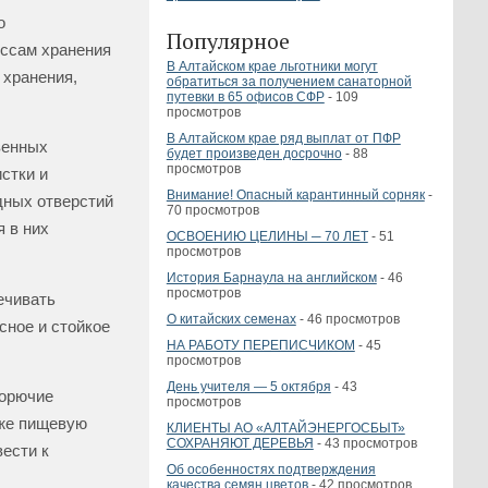
о
Популярное
ессам хранения
В Алтайском крае льготники могут
 хранения,
обратиться за получением санаторной
путевки в 65 офисов СФР
- 109
просмотров
В Алтайском крае ряд выплат от ПФР
венных
будет произведен досрочно
- 88
просмотров
стки и
Внимание! Опасный карантинный сорняк
-
дных отверстий
70 просмотров
 в них
ОСВОЕНИЮ ЦЕЛИНЫ ─ 70 ЛЕТ
- 51
просмотров
История Барнаула на английском
- 46
просмотров
ечивать
О китайских семенах
- 46 просмотров
сное и стойкое
НА РАБОТУ ПЕРЕПИСЧИКОМ
- 45
просмотров
День учителя — 5 октября
- 43
горючие
просмотров
кже пищевую
КЛИЕНТЫ АО «АЛТАЙЭНЕРГОСБЫТ»
СОХРАНЯЮТ ДЕРЕВЬЯ
- 43 просмотров
ести к
Об особенностях подтверждения
качества семян цветов
- 42 просмотров