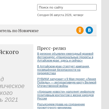
Сегодня
06 августа 2026, четверг
итель по Новичихе
Пресс-релиз
йского
В регионе объявлен ежегодный краевой
фотоконкурс «Национальные проекты в
Алтайском крае: здесь и сейчас»
В Алтайском крае стартует кампания,
посвящённая безопасности на
перекрёстках
ад
РУВИКИ запускает к 9 Мая проект «Линия
Победы» — интерактивную карту Великой
мическое
Отечественной войны
к
о
го
«Хорошие новости» наполнят инфополе
позитивным контентом о жизни народов
рь
202
1
России
Разъясняем права на сохранение
прожиточного минимума