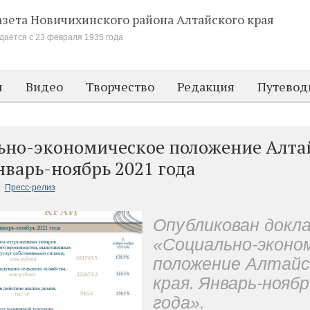
азета Новичихинского района
Алтайского края
дается с 23 февраля 1935 года
м
Видео
Творчество
Редакция
Путевод
ьно-экономическое положение Алта
нварь-ноябрь 2021 года
|
Пресс-релиз
Опубликован д
окл
«Социально
-
эконо
положение
Алтайс
края
.
Январь
-
нояб
года
»
.