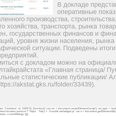
В докладе предст
оперативные показ
ленн
о
го
производства, строительства
го хозяйства,
транспорта,
рынка товар
цен, государственных финансов и фин
аций, уровня жизни
населения, рынка 
афической
ситуации.
Подведены итоги
редприятий.
миться с докладом можно на официал
лтайкрайст
а
та «
Главная страница
/
Пу
льные статистические
публикации
/ А
ttps://akstat.gks.ru/folder/33439
).
t: 'Comment', id: 33957}); (function() { var mc = document.createElement('script'); mc.type = 'text/
ment.location.protocol ? 'https' : 'http') + '://cackle.me/widget.js'; var s = document.getElementsBy
mc, s.nextSibling); })();