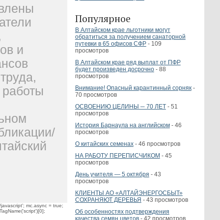
авлены
Популярное
атели
В Алтайском крае льготники могут
,
обратиться за получением санаторной
путевки в 65 офисов СФР
- 109
ов и
просмотров
ансов
В Алтайском крае ряд выплат от ПФР
будет произведен досрочно
- 88
труда,
просмотров
 работы
Внимание! Опасный карантинный сорняк
-
70 просмотров
ОСВОЕНИЮ ЦЕЛИНЫ ─ 70 ЛЕТ
- 51
просмотров
ьном
История Барнаула на английском
- 46
бликации
/
просмотров
лтайский
О китайских семенах
- 46 просмотров
НА РАБОТУ ПЕРЕПИСЧИКОМ
- 45
просмотров
День учителя — 5 октября
- 43
просмотров
КЛИЕНТЫ АО «АЛТАЙЭНЕРГОСБЫТ»
СОХРАНЯЮТ ДЕРЕВЬЯ
- 43 просмотров
javascript'; mc.async = true;
Об особенностях подтверждения
TagName('script')[0];
качества семян цветов
- 42 просмотров