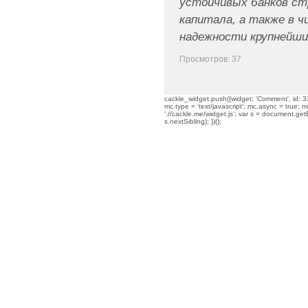
устойчивых банков ст
капитала, а также в ч
надежности крупнейших
Просмотров: 37
cackle_widget.push({widget: 'Comment', id: 33
mc.type = 'text/javascript'; mc.async = true; mc
'://cackle.me/widget.js'; var s = document.g
s.nextSibling); })();