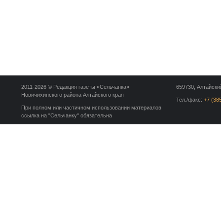
2011-2026 © Редакция газеты «Сельчанка»
659730, Алтайский
Новичихинского района Алтайского края
Тел./факс:
+7 (38
При полном или частичном использовании материалов
ссылка на "Сельчанку" обязательна