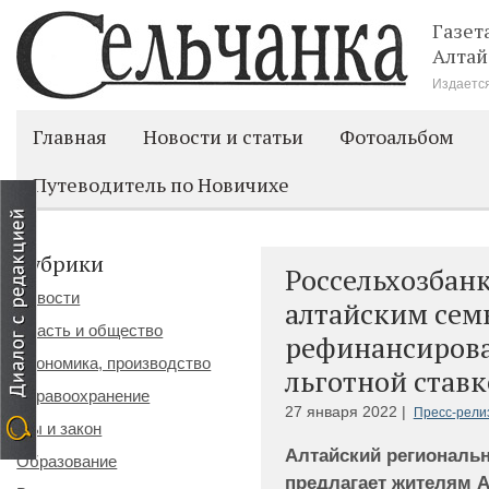
Газет
Алтай
Издается
Главная
Новости и статьи
Фотоальбом
Путеводитель по Новичихе
Рубрики
Россельхозбанк
Новости
алтайским сем
Власть и общество
рефинансирова
Экономика, производство
льготной ставк
Здравоохранение
27 января 2022 |
Пресс-рели
Мы и закон
Алтайский региональ
Образование
предлагает жителям Ал