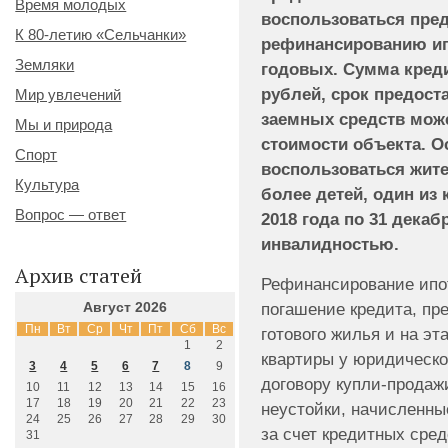
Время молодых
воспользоваться пре
К 80-летию «Сельчанки»
рефинансированию ипо
Земляки
годовых. Сумма креди
рублей, срок предост
Мир увлечений
заемных средств може
Мы и природа
стоимости объекта. 
Спорт
воспользоваться жите
Культура
более детей, один из
Вопрос — ответ
2018 года по 31 декаб
инвалидностью.
Архив статей
Рефинансирование ипо
погашение кредита, пре
Август 2026
Пн
Вт
Ср
Чт
Пт
Сб
Вс
готового жилья и на эт
1
2
квартиры у юридическог
3
4
5
6
7
8
9
договору купли-продаж
10
11
12
13
14
15
16
17
18
19
20
21
22
23
неустойки, начисленны
24
25
26
27
28
29
30
за счет кредитных сре
31