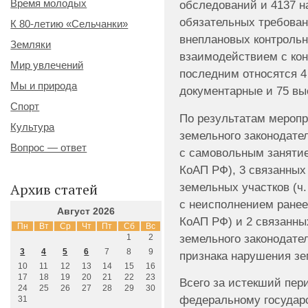
Время молодых
обследований и 4137 
обязательных требовани
К 80-летию «Сельчанки»
внеплановых контрольн
Земляки
взаимодействием с ко
Мир увлечений
последним относятся 4
Мы и природа
документарные и 75 вы
Спорт
По результатам мероп
Культура
земельного законодател
Вопрос — ответ
с самовольным занятие
КоАП РФ), 3 связанных
земельных участков (ч.
Архив статей
с неисполнением ранее
Август 2026
КоАП РФ) и 2 связанн
Пн
Вт
Ср
Чт
Пт
Сб
Вс
земельного законодате
1
2
3
4
5
6
7
8
9
признака нарушения зе
10
11
12
13
14
15
16
17
18
19
20
21
22
23
Всего за истекший пер
24
25
26
27
28
29
30
федеральному государ
31