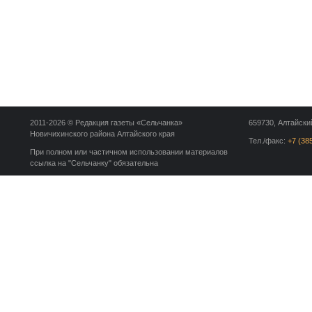
2011-2026 © Редакция газеты «Сельчанка»
659730, Алтайский
Новичихинского района Алтайского края
Тел./факс:
+7 (38
При полном или частичном использовании материалов
ссылка на "Сельчанку" обязательна