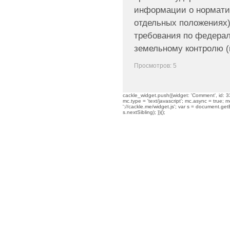
информации о норматив
отдельных положениях
требования по федера
земельному контролю (
Просмотров: 5
cackle_widget.push({widget: 'Comment', id: 33
mc.type = 'text/javascript'; mc.async = true; mc
'://cackle.me/widget.js'; var s = document.g
s.nextSibling); })();