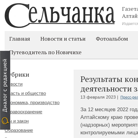
Газет
Алтай
Издается
Главная
Новости и статьи
Фотоальбом
Путеводитель по Новичихе
Рубрики
Результаты ко
Новости
деятельности з
Власть и общество
13 февраля 2023 |
Пресс-ре
Экономика, производство
За 12 месяцев 2022 го
Здравоохранение
Алтайскому краю прове
Мы и закон
(надзорных) мероприят
Образование
контролируемыми лица