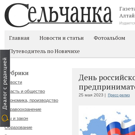
Газет
Алтай
Издается
Главная
Новости и статьи
Фотоальбом
Путеводитель по Новичихе
Рубрики
День российск
Новости
предпринимат
Власть и общество
25 мая 2023 |
Пресс-релиз
Экономика, производство
Здравоохранение
Мы и закон
Образование