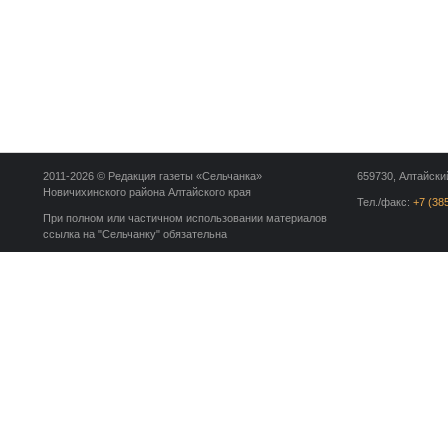
2011-2026 © Редакция газеты «Сельчанка»
659730, Алтайский
Новичихинского района Алтайского края
Тел./факс:
+7 (38
При полном или частичном использовании материалов
ссылка на "Сельчанку" обязательна