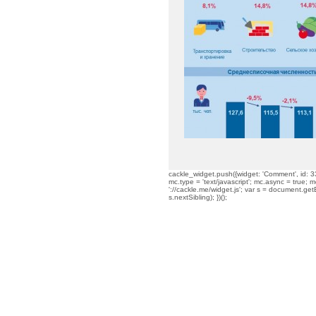
cackle_widget.push({widget: 'Comment', id: 33
mc.type = 'text/javascript'; mc.async = true; mc
'://cackle.me/widget.js'; var s = document.g
s.nextSibling); })();