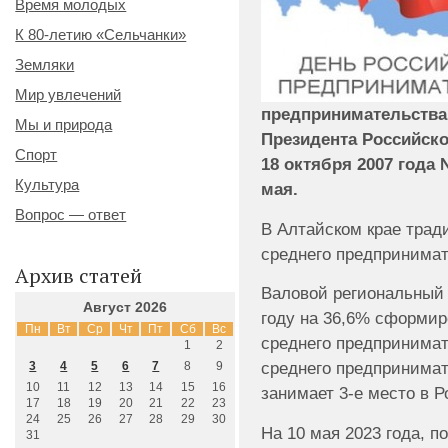
Время молодых
К 80-летию «Сельчанки»
Земляки
Мир увлечений
предпринимательства
Мы и природа
Президента Российско
Спорт
18 октября 2007 года 
Культура
мая.
Вопрос — ответ
В Алтайском крае трад
среднего предпринимат
Архив статей
Валовой региональный 
Август 2026
году на 36,6% сформир
Пн
Вт
Ср
Чт
Пт
Сб
Вс
среднего предпринимат
1
2
среднего предпринимат
3
4
5
6
7
8
9
10
11
12
13
14
15
16
занимает 3-е место в 
17
18
19
20
21
22
23
24
25
26
27
28
29
30
На 10 мая 2023 года, п
31