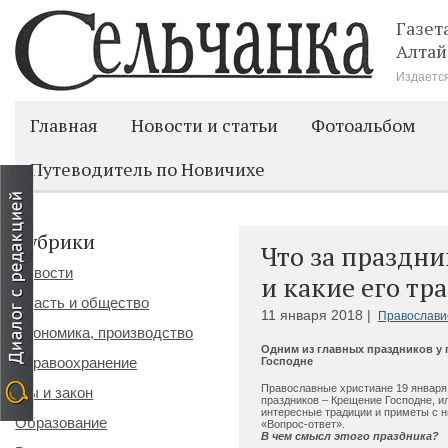
Газет
Алтай
Издается
Главная
Новости и статьи
Фотоальбом
Путеводитель по Новичихе
Рубрики
Что за праздн
Новости
и какие его тр
Власть и общество
11 января 2018 |
Православи
Экономика, производство
Одним из главных праздников у 
Здравоохранение
Господне
Православные христиане 19 января
Мы и закон
праздников – Крещение Господне, ил
интересные традиции и приметы с н
Образование
«Вопрос-ответ».
В чем смысл этого праздника?