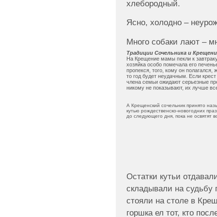
хлебородный.
Ясно, холодно – неуро
Много собаки лают – мн
Традиции Сочельника и Крещени
На Крещение мамы пекли к завтраку
хозяйка особо помечала его печень
пропекся, того, кому он полагался, 
то год будет неудачным. Если крес
члена семьи ожидают серьезные пр
никому не показывают, их лучше вс
А Крещенский сочельник принято назы
кутью рождественско-новогодних празд
до следующего дня, пока не освятят в
Остатки кутьи отдавали
складывали на судьбу 
стояли на столе в Крещ
горшка ел тот, кто по