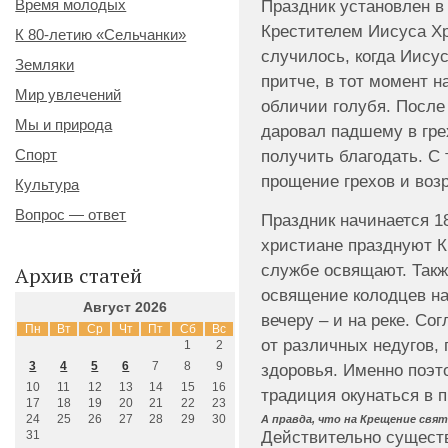
Праздник установлен в
Время молодых
Крестителем Иисуса Хр
К 80-летию «Сельчанки»
случилось, когда Иисус
Земляки
притче, в тот момент н
Мир увлечений
обличии голубя. Посл
Мы и природа
даровал падшему в гре
получить благодать. С
Спорт
прощение грехов и воз
Культура
Вопрос — ответ
Праздник начинается 18
христиане празднуют К
службе освящают. Такж
Архив статей
освящение колодцев на
Август 2026
вечеру – и на реке. Со
Пн
Вт
Ср
Чт
Пт
Сб
Вс
от различных недугов,
1
2
3
4
5
6
7
8
9
здоровья. Именно поэт
10
11
12
13
14
15
16
традиция окунаться в п
17
18
19
20
21
22
23
24
25
26
27
28
29
30
А правда, что на Крещение свят
Действительно существ
31