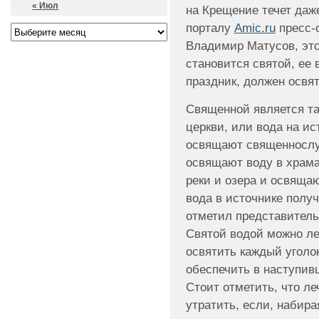
« Июл
на Крещение течет даже
порталу
Amic.ru
пресс-
Владимир Матусов, это
становится святой, ее 
праздник, должен освя
Священной является та
церкви, или вода на ис
освящают священнослу
освящают воду в храма
реки и озера и освяща
вода в источнике получ
отметил представитель
Святой водой можно ле
освятить каждый уголо
обеспечить в наступивш
Стоит отметить, что л
утратить, если, набира