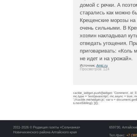
домой с речки. А поэто
старались как можно б
Крещенские морозы на 
очень сильными. В Кре
хозяин накладывал куть
отведать угощения. Пр
приговаривать: «Коль м
не идет и на урожай».
Источник:
Amic.ru
Просмотров: 124
cackle_widget.push({widget: 'Comment', id: 33
mc.type = 'text/javascript'; mc.async = true; mc
'://cackle.me/widget.js'; var s = document.g
s.nextSibling); })();
2011-2026 © Редакция газеты «Сельчанка»
659730, Алтайский
Новичихинского района Алтайского края
Тел./факс:
+7 (38