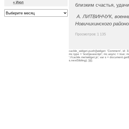
« Июл
близким счастья, удачи
А. ЛИТВИНЧУК, военны
Новичихинского районо
Просмотров: 1 135
cackle_widget.push({widget: 'Comment', id: 33
mc.type = 'text/javascript'; mc.async = true; mc
'://cackle.me/widget.js'; var s = document.g
s.nextSibling); })();