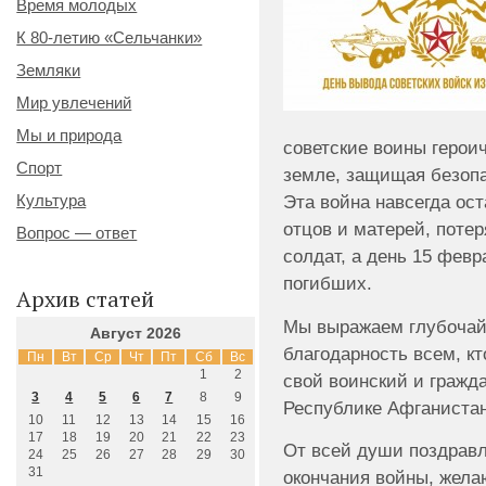
Время молодых
К 80-летию «Сельчанки»
Земляки
Мир увлечений
Мы и природа
советские воины герои
Спорт
земле, защищая безоп
Культура
Эта война навсегда ост
отцов и матерей, поте
Вопрос — ответ
солдат, а день 15 февр
погибших.
Архив статей
Мы выражаем глубочай
Август 2026
благодарность всем, к
Пн
Вт
Ср
Чт
Пт
Сб
Вс
1
2
свой воинский и гражд
3
4
5
6
7
8
9
Республике Афганистан
10
11
12
13
14
15
16
17
18
19
20
21
22
23
От всей души поздравл
24
25
26
27
28
29
30
31
окончания войны, жела