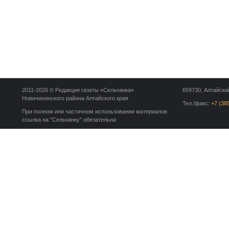
2011-2026 © Редакция газеты «Сельчанка»
659730, Алтайский
Новичихинского района Алтайского края
Тел./факс:
+7 (38
При полном или частичном использовании материалов
ссылка на "Сельчанку" обязательна