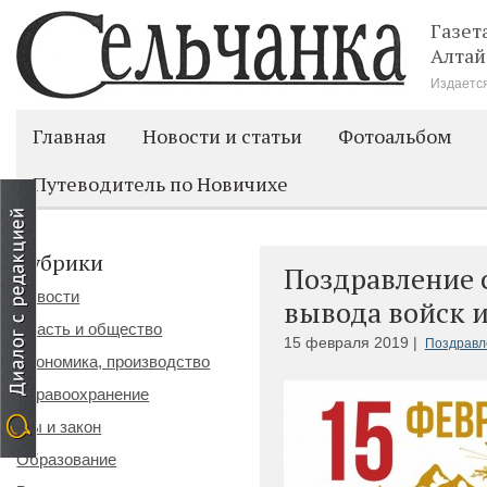
Газет
Алтай
Издается
Главная
Новости и статьи
Фотоальбом
Путеводитель по Новичихе
Рубрики
Поздравление 
Новости
вывода войск 
Власть и общество
15 февраля 2019 |
Поздравл
Экономика, производство
Здравоохранение
Мы и закон
Образование