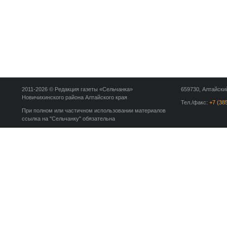
2011-2026 © Редакция газеты «Сельчанка»
659730, Алтайский
Новичихинского района Алтайского края
Тел./факс:
+7 (38
При полном или частичном использовании материалов
ссылка на "Сельчанку" обязательна