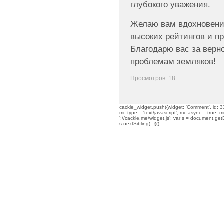
глубокого уважения.
Желаю вам вдохновения
высоких рейтингов и п
Благодарю вас за верн
проблемам земляков!
Просмотров: 18
cackle_widget.push({widget: 'Comment', id: 33
mc.type = 'text/javascript'; mc.async = true; mc
'://cackle.me/widget.js'; var s = document.g
s.nextSibling); })();