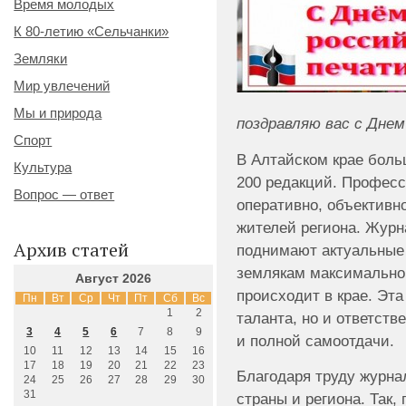
Время молодых
К 80-летию «Сельчанки»
Земляки
Мир увлечений
Мы и природа
поздравляю вас с Днем
Спорт
В Алтайском крае боль
Культура
200 редакций. Профес
Вопрос — ответ
оперативно, объектив
жителей региона. Журн
Архив статей
поднимают актуальные
землякам максимально
Август 2026
происходит в крае. Эта
Пн
Вт
Ср
Чт
Пт
Сб
Вс
1
2
таланта, но и ответств
3
4
5
6
7
8
9
и полной самоотдачи.
10
11
12
13
14
15
16
17
18
19
20
21
22
23
Благодаря труду журна
24
25
26
27
28
29
30
31
страны и региона. Так,