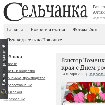
Газет
Алтай
Издается
Главная
Новости и статьи
Фотоальбом
Путеводитель по Новичихе
Рубрики
Виктор Томенк
Новости
края с Днем ро
Власть и общество
13 января 2022 |
Поздравле
Экономика, производство
Здравоохранение
Мы и закон
Образование