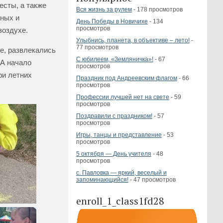
есты, а также
Вся жизнь за рулем
- 178 просмотров
ных и
День Победы в Новичихе
- 134
просмотров
воздухе.
Улыбнись, планета, в объективе – лето!
-
77 просмотров
е, развлекались
С юбилеем, «Земляничка»!
- 67
 А начало
просмотров
ри летних
Праздник под Андреевским флагом
- 66
просмотров
Профессии лучшей нет на свете
- 59
просмотров
Поздравили с праздником!
- 57
просмотров
Игры, танцы и представление
- 53
просмотров
5 октября — День учителя
- 48
просмотров
с. Павловка — яркий, веселый и
запоминающийся!
- 47 просмотров
enroll_1_class1fd28