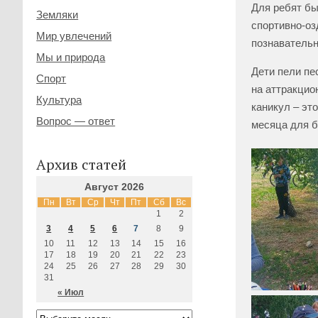
Для ребят бы
Земляки
спортивно-оз
Мир увлечений
познавательн
Мы и природа
Дети пели пе
Спорт
на аттракцио
Культура
каникул – эт
Вопрос — ответ
месяца для б
Архив статей
Август 2026
Пн
Вт
Ср
Чт
Пт
Сб
Вс
1
2
3
4
5
6
7
8
9
10
11
12
13
14
15
16
17
18
19
20
21
22
23
24
25
26
27
28
29
30
31
« Июл