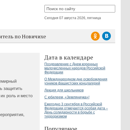
Сегодня
07 августа 2026, пятница
итель по Новичихе
Дата в календаре
Поздравление с Днем коренных
малочисленных народов Российской
Федерации
О Международном дне освобождения
семирный
узников фашистских концлагерей
ль защитить
Лекция для школьников
их роль и место
С юбилеем, «Земляничка»!
Ежегодно 3 сентября в Российской
Федерации отмечается особая дата –
День солидарности в борьбе с
мероприятия,
терроризмом
Популярное