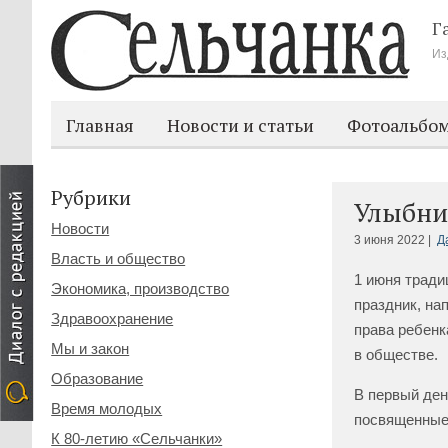
Г
Из
Главная
Новости и статьи
Фотоальбо
Рубрики
Улыбнис
Новости
3 июня 2022 |
Д
Власть и общество
1 июня тради
Экономика, производство
праздник, на
Здравоохранение
права ребенк
Мы и закон
в обществе.
Образование
В первый ден
Время молодых
посвященные 
К 80-летию «Сельчанки»