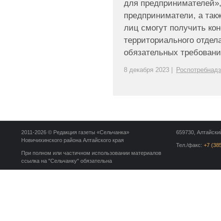
для предпринимателей», 
предприниматели, а так
лиц смогут получить ко
территориального отде
обязательных требований 
8 декабря 2023 |
Роспотребнад
2011-2026 © Редакция газеты «Сельчанка»
659730, Алтайский
Новичихинского района Алтайского края
Тел./факс:
+7 (38
При полном или частичном использовании материалов
ссылка на "Сельчанку" обязательна