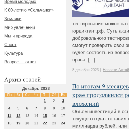
Время молодых
К 80-летию «Сельчанки»
Земляки
тестирование можно на
Мир увлечений
юрдиктант.рф. Суть акц
Мы и природа
добровольного тестирова
Спорт
смогут проверить свои з
будет состоять из вопр
Культура
права, [...]
Вопрос — ответ
8 декабря 2023 |
Новости Алтай
Архив статей
По итогам 9 месяцев
Декабрь 2023
крае продолжился р
Пн
Вт
Ср
Чт
Пт
Сб
Вс
1
2
3
вложений
4
5
6
7
8
9
10
Объем инвестиций в осн
11
12
13
14
15
16
17
текущего года составил 
18
19
20
21
22
23
24
миллиарда рублей, или 