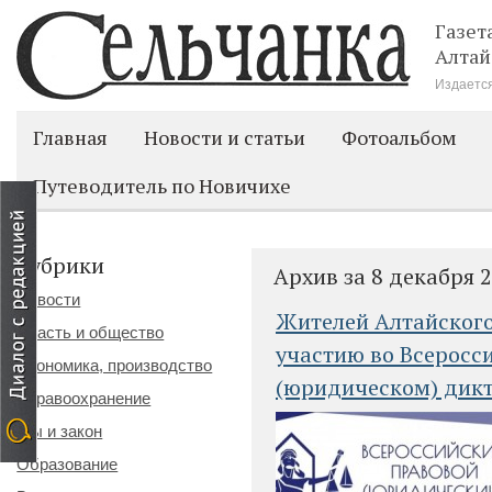
Газет
Алтай
Издается
Главная
Новости и статьи
Фотоальбом
Путеводитель по Новичихе
Рубрики
Архив за 8 декабря 
Новости
Жителей Алтайского
Власть и общество
участию во Всеросс
Экономика, производство
(юридическом) дик
Здравоохранение
Мы и закон
Образование