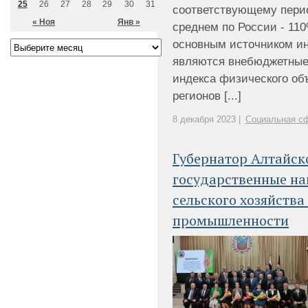
25
26
27
28
29
30
31
соответствующему перио
« Ноя
Янв »
среднем по России - 11
основным источником и
являются внебюджетные 
индекса физического об
регионов [...]
8 декабря 2023 |
Социальная сф
Губернатор Алтайск
государственные н
сельского хозяйств
промышленности