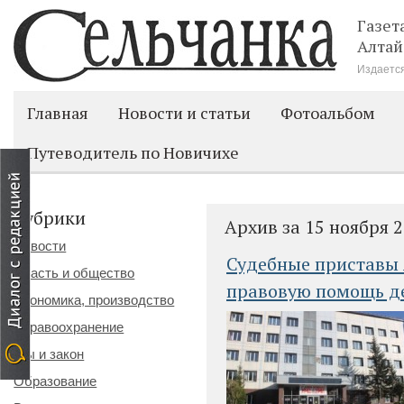
Газет
Алтай
Издается
Главная
Новости и статьи
Фотоальбом
Путеводитель по Новичихе
Рубрики
Архив за 15 ноября 
Новости
Судебные приставы 
Власть и общество
правовую помощь д
Экономика, производство
Здравоохранение
Мы и закон
Образование