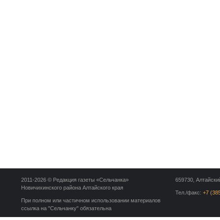
2011-2026 © Редакция газеты «Сельчанка»
659730, Алтайский
Новичихинского района Алтайского края
Тел./факс:
+7 (38
При полном или частичном использовании материалов
ссылка на "Сельчанку" обязательна