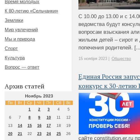
Время молодых
К 80-летию «Сельчанки»
С 10.00 до 13.00 и с 14.
Земляки
ведомства будут консул
Мир увлечений
вопросам взыскания али
Мы и природа
жильем детей – сирот и
попечения родителей. [...
Спорт
Культура
15 ноября 2023 |
Общество
Вопрос — ответ
Единая Россия запу
конкурс к 30-летию
Архив статей
Ноябрь 2023
Пн
Вт
Ср
Чт
Пт
Сб
Вс
1
2
3
4
5
6
7
8
9
10
11
12
13
14
15
16
17
18
19
20
21
22
23
24
25
26
сайте constitution.er.ru 