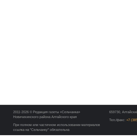
2011-2026 © Редакция газеты «Сельчанка»
659730, Алтайский
Новичихинского района Алтайского края
Тел./факс:
+7 (38
При полном или частичном использовании материалов
ссылка на "Сельчанку" обязательна