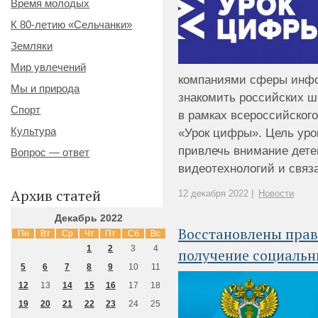
Время молодых
К 80-летию «Сельчанки»
Земляки
Мир увлечений
компаниями сферы инфо
Мы и природа
знакомить российских ш
Спорт
в рамках всероссийского
Культура
«Урок цифры». Цель уро
привлечь внимание дете
Вопрос — ответ
видеотехнологий и связа
Архив статей
12 декабря 2022 |
Новости
Декабрь 2022
Восстановлены прав
Пн
Вт
Ср
Чт
Пт
Сб
Вс
1
2
3
4
получение социальн
5
6
7
8
9
10
11
12
13
14
15
16
17
18
19
20
21
22
23
24
25