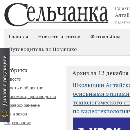
Газет
Алтай
Издается
Главная
Новости и статьи
Фотоальбом
Путеводитель по Новичихе
Рубрики
Архив за 12 декабря
Новости
Школьники Алтайско
Власть и общество
основными этапами
Экономика, производство
технологического с
Здравоохранение
по видеотехнология
Мы и закон
Образование