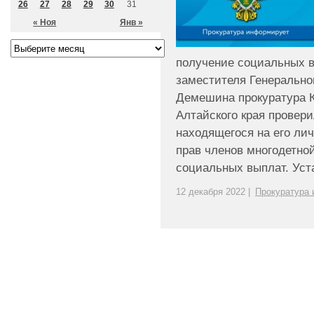
26
27
28
29
30
31
« Ноя
Янв »
получение социальных 
заместителя Генерально
Демешина прокуратура К
Алтайского края провер
находящегося на его ли
прав членов многодетно
социальных выплат. Устан
12 декабря 2022 |
Прокуратура