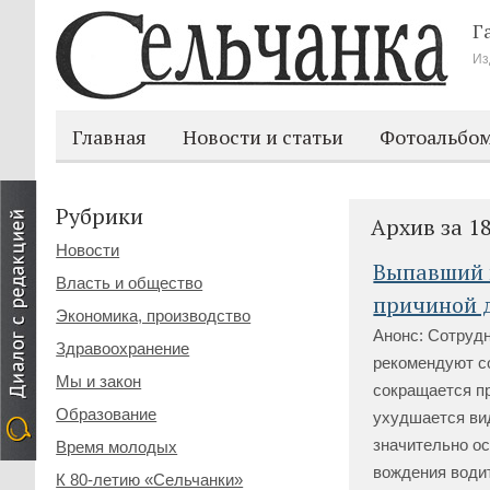
Г
Из
Главная
Новости и статьи
Фотоальбо
Рубрики
Архив за 1
Новости
Выпавший в
Власть и общество
причиной 
Экономика, производство
Анонс: Сотруд
Здравоохранение
рекомендуют с
Мы и закон
сокращается пр
Образование
ухудшается ви
значительно о
Время молодых
вождения водит
К 80-летию «Сельчанки»