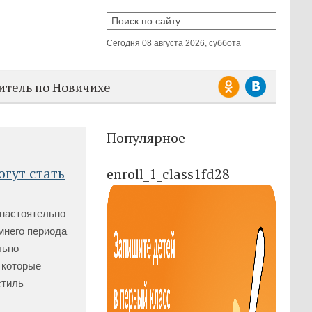
Сегодня
08 августа 2026, суббота
итель по Новичихе
Популярное
гут стать
enroll_1_class1fd28
 настоятельно
мнего периода
льно
 которые
стиль