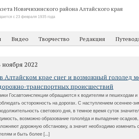
азета Новичихинского района
Алтайского края
дается с 23 февраля 1935 года
м
Видео
Творчество
Редакция
Путевод
8 ноября 2022
 Алтайском крае снег и возможный гололед мо
дорожно-транспортных происшествий
ники Госавтоинспекции обращаются к водителям и пешеходам и
облюдать осторожность на дорогах. С наступлением осеннее-зи
одолжительность светового дня, в темное время суток значите
димость, возможно образование гололёда и выпадение осадков,
сложняют дорожную обстановку, а значит необходимо изменить 
елям и быть более [...]