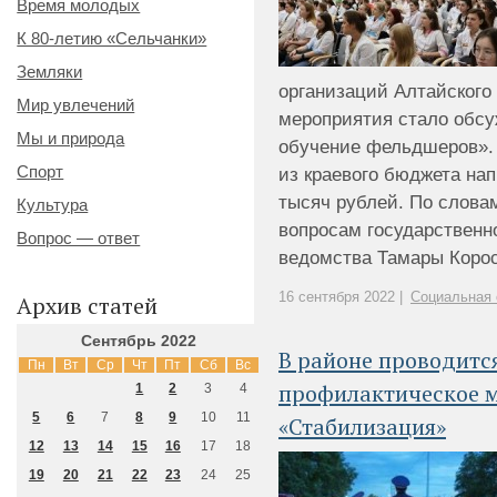
Время молодых
К 80-летию «Сельчанки»
Земляки
организаций Алтайского
Мир увлечений
мероприятия стало обс
Мы и природа
обучение фельдшеров». 
Спорт
из краевого бюджета на
тысяч рублей. По слова
Культура
вопросам государственн
Вопрос — ответ
ведомства Тамары Корост
16 сентября 2022 |
Социальная 
Архив статей
Сентябрь 2022
В районе проводитс
Пн
Вт
Ср
Чт
Пт
Сб
Вс
профилактическое 
1
2
3
4
5
6
7
8
9
10
11
«Стабилизация»
12
13
14
15
16
17
18
19
20
21
22
23
24
25