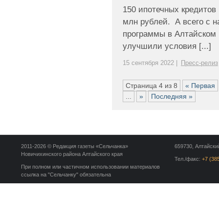
150 ипотечных кредитов
млн рублей. А всего с 
программы в Алтайском 
улучшили условия [...]
15 сентября 2022 |
Пресс-релиз
Страница 4 из 8
« Первая
...
»
Последняя »
2011-2026 © Редакция газеты «Сельчанка»
659730, Алтайский
Новичихинского района Алтайского края
Тел./факс:
+7 (38
При полном или частичном использовании материалов
ссылка на "Сельчанку" обязательна