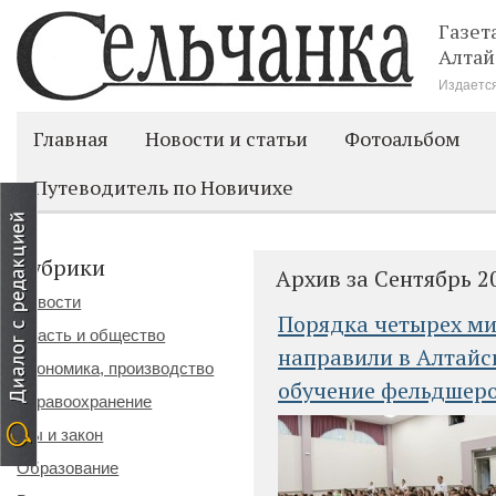
Газет
Алтай
Издается
Главная
Новости и статьи
Фотоальбом
Путеводитель по Новичихе
Рубрики
Архив за Сентябрь 2
Новости
Порядка четырех ми
Власть и общество
направили в Алтайс
Экономика, производство
обучение фельдшер
Здравоохранение
Мы и закон
Образование