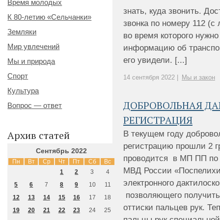
Время молодых
знать, куда звонить. До
К 80-летию «Сельчанки»
звонка по номеру 112 (с
Земляки
во время которого нужн
Мир увлечений
информацию об транспор
его увидели. [...]
Мы и природа
Спорт
14 сентября 2022 |
Мы и закон
Культура
ДОБРОВОЛЬНАЯ Д
Вопрос — ответ
РЕГИСТРАЦИЯ
Архив статей
В текущем году доброво
регистрацию прошли 2 г
Сентябрь 2022
проводится в МП ПП по
Пн
Вт
Ср
Чт
Пт
Сб
Вс
МВД России «Поспелихи
1
2
3
4
электронного дактилоско
5
6
7
8
9
10
11
позволяющего получить
12
13
14
15
16
17
18
оттиски пальцев рук. Те
19
20
21
22
23
24
25
пальцы рук специальной