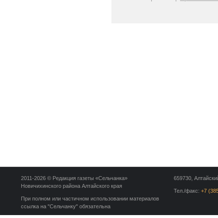
2011-2026 © Редакция газеты «Сельчанка»
659730, Алтайский
Новичихинского района Алтайского края
Тел./факс:
+7 (38
При полном или частичном использовании материалов
ссылка на "Сельчанку" обязательна