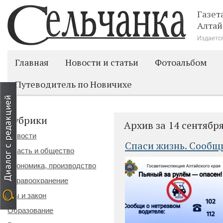
Газет
Алтай
Издается
Главная
Новости и статьи
Фотоальбом
Путеводитель по Новичихе
Рубрики
Архив за 14 сентябр
Новости
Спаси жизнь. Сообщ
Власть и общество
Экономика, производство
Здравоохранение
Мы и закон
Образование