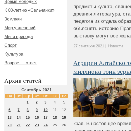
Время молодых
предметы культа, свяще
К 80-летию «Сельчанки»
древняя литература, ст
Земляки
педагога из отдела обра
Мир увлечений
объяснять историю Прав
выставку могут все жела
Мы и природа
Спорт
27 сентября 2021 |
Новости
Культура
Аграрии Алтайского
Вопрос — ответ
миллиона тонн зерн
Архив статей
Сентябрь 2021
Пн
Вт
Ср
Чт
Пт
Сб
Вс
1
2
3
4
5
6
7
8
9
10
11
12
13
14
15
16
17
18
19
края. В настоящее время
20
21
22
23
24
25
26
напряженная ситуация п