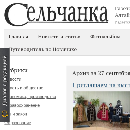
Газет
Алтай
Издается
Главная
Новости и статьи
Фотоальбом
Путеводитель по Новичихе
Рубрики
Архив за 27 сентябр
Новости
Приглашаем на выст
Власть и общество
Экономика, производство
Здравоохранение
Мы и закон
Образование