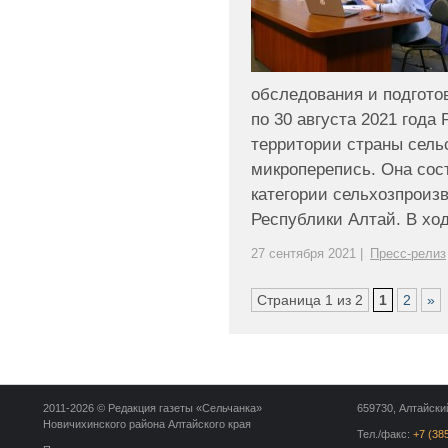
обследования и подготов
по 30 августа 2021 года
территории страны сель
микроперепись. Она сос
категории сельхозпроизв
Республики Алтай. В ход
27 сентября 2021 |
Пресс-релиз
Страница 1 из 2
1
2
»
2011-2026 © Редакция газеты «Сельчанка»
659730, Алтайский
Новичихинского района Алтайского края
Тел./факс:
+7 (38