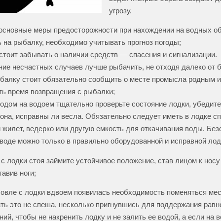
угрозу.
сновные меры предосторожности при нахождении на водных об
 на рыбалку, необходимо учитывать прогноз погоды;
стоит забывать о наличии средств — спасения и сигнализации.
ие несчастных случаев лучше рыбачить, не отходя далеко от б
балку стоит обязательно сообщить о месте промысла родным и
ть время возвращения с рыбалки;
дом на водоем тщательно проверьте состояние лодки, убедите
 она, исправны ли весла. Обязательно следует иметь в лодке с
ли жилет, ведерко или другую емкость для откачивания воды. Без
 воде можно только в правильно оборудованной и исправной лод
с лодки стоя займите устойчивое положение, став лицом к носу
авив ноги;
овле с лодки вдвоем появилась необходимость поменяться мес
ть это не спеша, несколько пригнувшись для поддержания равн
ний, чтобы не накренить лодку и не залить ее водой, а если на 