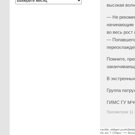
высокая волн
— Не рекоме
начинающим р
во весь рост
— Попавшего 
переохлажде
Помните, пре
заканчивающи
В экстренных
Группа патру
ГИМС ГУ МЧС
Просмотров: 11
cackle_widget.push({widge
mc.src = ('https:' == docu