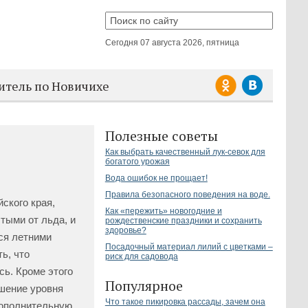
Сегодня
07 августа 2026, пятница
итель по Новичихе
Полезные советы
Как выбрать качественный лук-севок для
богатого урожая
Вода ошибок не прощает!
Правила безопасного поведения на воде.
ского края,
Как «пережить» новогодние и
тыми от льда, и
рождественские праздники и сохранить
здоровье?
ся летними
Посадочный материал лилий с цветками –
ь, что
риск для садовода
ь. Кроме этого
Популярное
шение уровня
Что такое пикировка рассады, зачем она
дополнительную