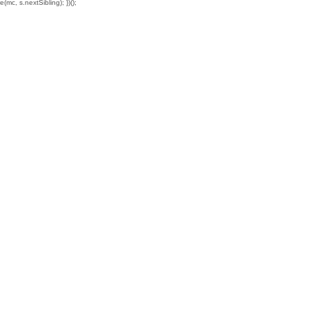
mc, s.nextSibling); })();