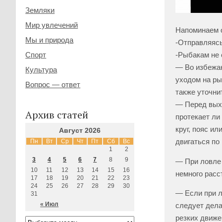
Земляки
Мир увлечений
Напоминаем о
Мы и природа
-Отправляясь
Спорт
-Рыбакам не 
— Во избежан
Культура
уходом на ры
Вопрос — ответ
также уточни
— Перед выхо
Архив статей
протекает ли
круг, пояс и
Август 2026
двигаться по
Пн
Вт
Ср
Чт
Пт
Сб
Вс
1
2
3
4
5
6
7
8
9
— При ловле 
10
11
12
13
14
15
16
немного расст
17
18
19
20
21
22
23
24
25
26
27
28
29
30
— Если при л
31
« Июл
следует дела
резких движе