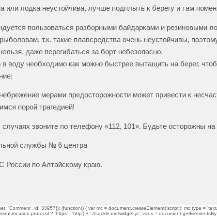
а или лодка неустойчива, лучше подплыть к берегу и там помен
ндуется пользоваться разборными байдарками и резиновыми л
ыболовам, т.к. такие плавсредства очень неустойчивы, поэтому
 нельзя, даже перегибаться за борт небезопасно.
в воду необходимо как можно быстрее вытащить на берег, что
ние;
небрежение мерами предосторожности может привести к несча
мся порой трагедией!
 случаях звоните по телефону «112, 101». Будьте осторожны на
льной службы № 6 центра
 России по Алтайскому краю.
t: 'Comment', id: 33957}); (function() { var mc = document.createElement('script'); mc.type = 'text/
ment.location.protocol ? 'https' : 'http') + '://cackle.me/widget.js'; var s = document.getElementsBy