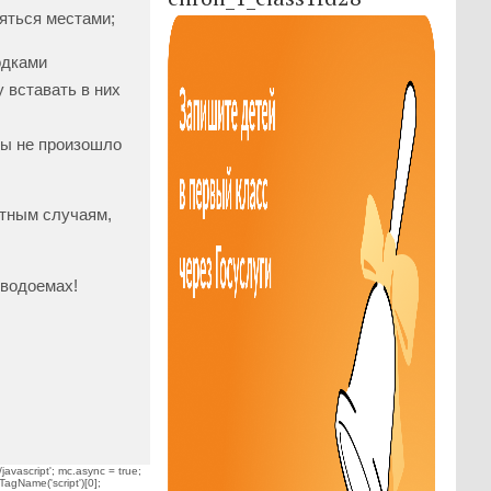
яться местами;
одками
 вставать в них
бы не произошло
стным случаям,
 водоемах!
javascript'; mc.async = true;
TagName('script')[0];