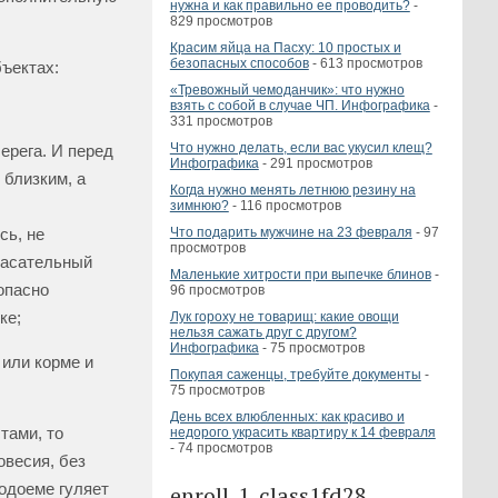
нужна и как правильно ее проводить?
-
829 просмотров
Красим яйца на Пасху: 10 простых и
безопасных способов
- 613 просмотров
ъектах:
«Тревожный чемоданчик»: что нужно
взять с собой в случае ЧП. Инфографика
-
331 просмотров
Что нужно делать, если вас укусил клещ?
ерега. И перед
Инфографика
- 291 просмотров
 близким, а
Когда нужно менять летнюю резину на
зимнюю?
- 116 просмотров
Что подарить мужчине на 23 февраля
- 97
сь, не
просмотров
пасательный
Маленькие хитрости при выпечке блинов
-
опасно
96 просмотров
ке;
Лук гороху не товарищ: какие овощи
нельзя сажать друг с другом?
Инфографика
- 75 просмотров
 или корме и
Покупая саженцы, требуйте документы
-
75 просмотров
День всех влюбленных: как красиво и
тами, то
недорого украсить квартиру к 14 февраля
- 74 просмотров
овесия, без
водоеме гуляет
enroll_1_class1fd28