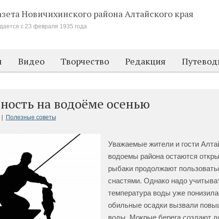
азета Новичихинского района
Алтайского края
дается с 23 февраля 1935 года
м
Видео
Творчество
Редакция
Путевод
ность на водоёме осенью
 |
Полезные советы
Уважаемые жители и гости Алтай
водоемы района остаются откры
рыбаки продолжают пользовать
снастями. Однако надо учитыват
температура воды уже понизилас
обильные осадки вызвали повы
воды. Мокрые берега создают 