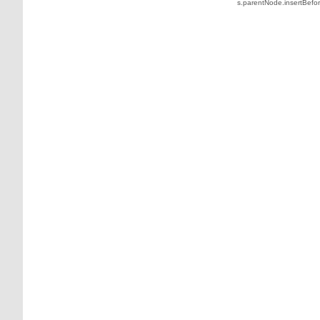
s.parentNode.insertBefore(