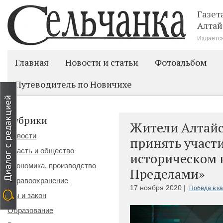
Газет
Алтай
Издается
Главная
Новости и статьи
Фотоальбом
Путеводитель по Новичихе
Рубрики
Жители Алтайс
Новости
принять участ
Власть и общество
историческом к
Экономика, производство
Пределами»
Здравоохранение
17 ноября 2020 |
Победа в к
Мы и закон
Образование