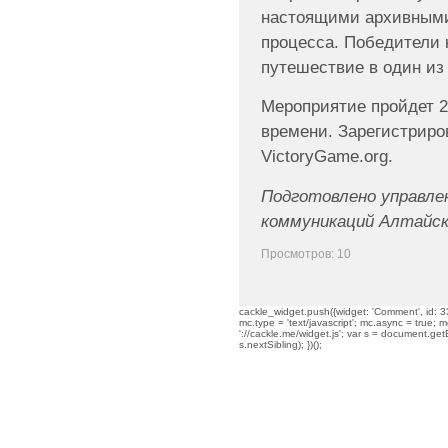
настоящими архивными
процесса. Победители 
путешествие в один из
Мероприятие пройдет 2
времени. Зарегистриро
VictoryGame.org.
Подготовлено управле
коммуникаций Алтайск
Просмотров: 10
cackle_widget.push({widget: 'Comment', id: 33
mc.type = 'text/javascript'; mc.async = true; mc
'://cackle.me/widget.js'; var s = document.g
s.nextSibling); })();