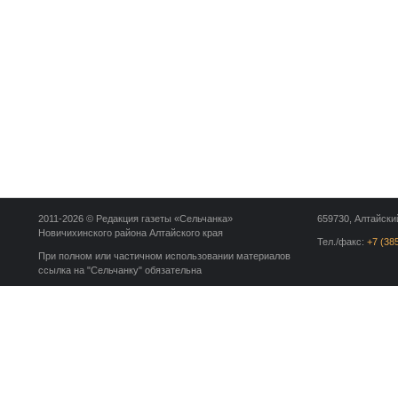
2011-2026 © Редакция газеты «Сельчанка»
659730, Алтайский
Новичихинского района Алтайского края
Тел./факс:
+7 (38
При полном или частичном использовании материалов
ссылка на "Сельчанку" обязательна