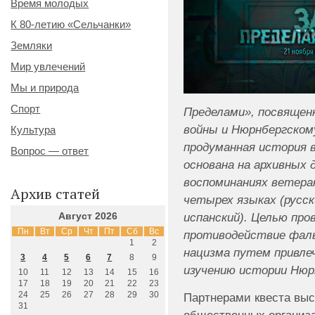
Время молодых
К 80-летию «Сельчанки»
Земляки
Мир увлечений
Мы и природа
Спорт
Пределами», посвяще
войны и Нюрнбергском
Культура
продуманная история 
Вопрос — ответ
основана на архивных 
воспоминаниях ветера
Архив статей
четырех языках (русск
испанский). Целью про
Август 2026
Пн
Вт
Ср
Чт
Пт
Сб
Вс
противодействие фаль
1
2
нацизма путем привлеч
3
4
5
6
7
8
9
изучению истории Нюр
10
11
12
13
14
15
16
17
18
19
20
21
22
23
24
25
26
27
28
29
30
Партнерами квеста выс
31