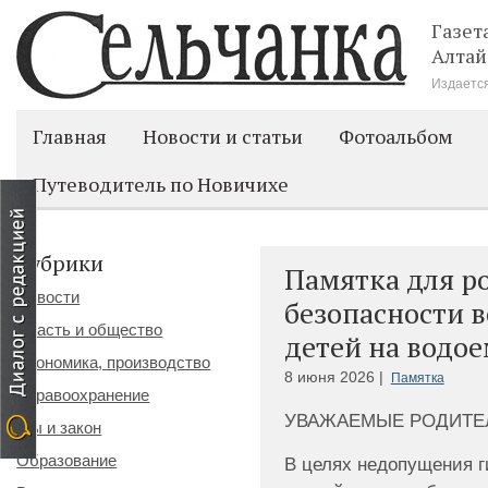
Газет
Алтай
Издается
Главная
Новости и статьи
Фотоальбом
Путеводитель по Новичихе
Рубрики
Памятка для р
Новости
безопасности 
Власть и общество
детей на водо
Экономика, производство
8 июня 2026 |
Памятка
Здравоохранение
УВАЖАЕМЫЕ РОДИТЕ
Мы и закон
Образование
В целях недопущения г