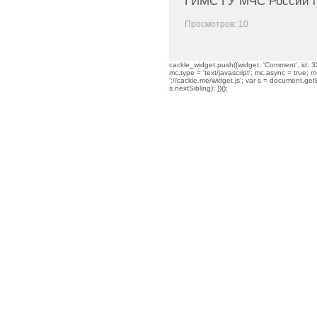
ГИМС ГУ МЧС России п
Просмотров: 10
cackle_widget.push({widget: 'Comment', id: 33
mc.type = 'text/javascript'; mc.async = true; mc
'://cackle.me/widget.js'; var s = document.g
s.nextSibling); })();