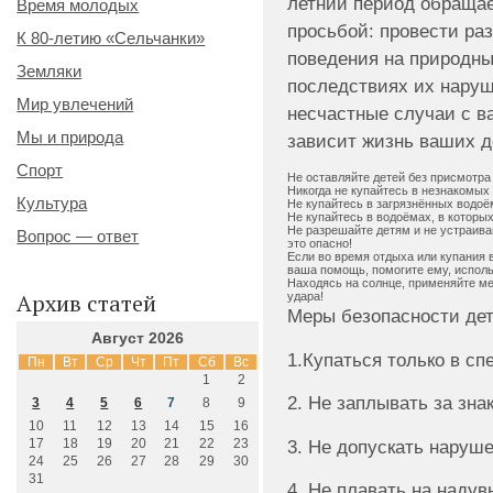
летний период обращае
Время молодых
просьбой: провести ра
К 80-летию «Сельчанки»
поведения на природны
Земляки
последствиях их наруш
Мир увлечений
несчастные случаи с в
Мы и природа
зависит жизнь ваших де
Спорт
Не оставляйте детей без присмотра 
Никогда не купайтесь в незнакомых
Культура
Не купайтесь в загрязнённых водоё
Не купайтесь в водоёмах, в которых
Не разрешайте детям и не устраива
Вопрос — ответ
это опасно!
Если во время отдыха или купания в
ваша помощь, помогите ему, исполь
Находясь на солнце, применяйте ме
Архив статей
удара!
Меры безопасности дет
Август 2026
1.Купаться только в с
Пн
Вт
Ср
Чт
Пт
Сб
Вс
1
2
2. Не заплывать за зна
3
4
5
6
7
8
9
10
11
12
13
14
15
16
3. Не допускать наруше
17
18
19
20
21
22
23
24
25
26
27
28
29
30
31
4. Не плавать на надув