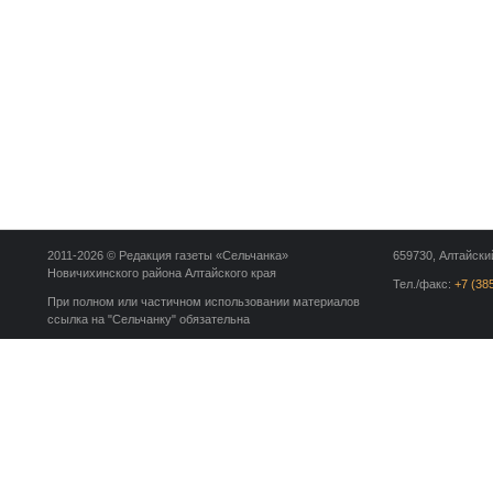
2011-2026 © Редакция газеты «Сельчанка»
659730, Алтайский
Новичихинского района Алтайского края
Тел./факс:
+7 (38
При полном или частичном использовании материалов
ссылка на "Сельчанку" обязательна