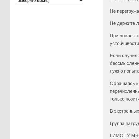
Не перегружа
Не держите л
При ловле ст
устойчивости
Если случило
бессмысленно
нужно попыта
Обращаясь к 
перечисленны
только позит
В экстренных
Группа патру
ГИМС ГУ МЧС