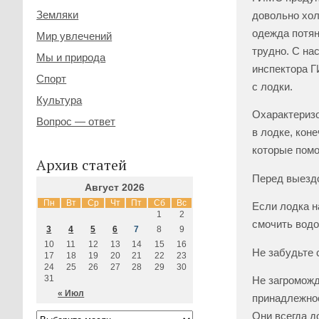
Земляки
довольно хол
одежда потян
Мир увлечений
трудно. С на
Мы и природа
инспектора Г
Спорт
с лодки.
Культура
Охарактеризо
Вопрос — ответ
в лодке, коне
которые помо
Архив статей
Перед выездо
Август 2026
Пн
Вт
Ср
Чт
Пт
Сб
Вс
Если лодка н
1
2
смочить водо
3
4
5
6
7
8
9
10
11
12
13
14
15
16
Не забудьте 
17
18
19
20
21
22
23
24
25
26
27
28
29
30
31
Не загроможд
« Июл
принадлежнос
Они всегда д