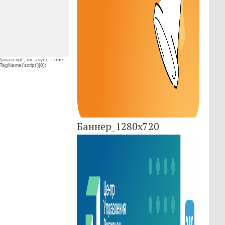
javascript'; mc.async = true;
TagName('script')[0];
Баннер_1280x720