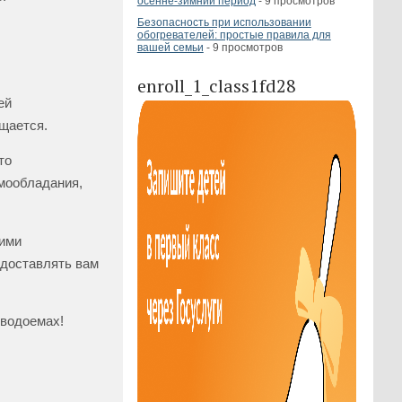
осенне-зимний период
- 9 просмотров
Безопасность при использовании
обогревателей: простые правила для
вашей семьи
- 9 просмотров
enroll_1_class1fd28
ей
ещается.
то
амообладания,
гими
 доставлять вам
 водоемах!