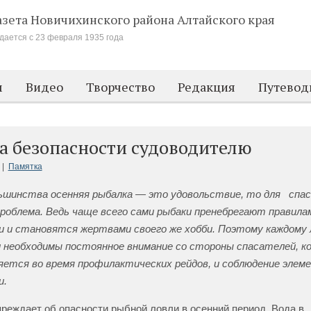
азета Новичихинского района
Алтайского края
дается с 23 февраля 1935 года
м
Видео
Творчество
Редакция
Путевод
а безопасности судоводителю
 |
Памятка
льшинства осенняя рыбалка — это удовольствие, то для спа
роблема. Ведь чаще всего сами рыбаки пренебрегают правила
и и становятся жертвами своего же хобби. Поэтому каждому
и необходимы постоянное внимание со стороны спасателей, к
яется во время профилактических рейдов, и соблюдение элем
и.
еждает об опасности рыбной ловли в осенний период. Вода в