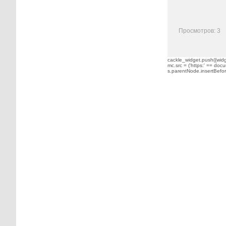
Просмотров: 3
cackle_widget.push({widge
mc.src = ('https:' == docu
s.parentNode.insertBefore(