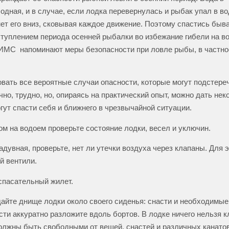
одная, и в случае, если лодка перевернулась и рыбак упал в в
ет его вниз, сковывая каждое движение. Поэтому спастись быв
ступлением периода осенней рыбалки во избежание гибели на в
ИМС напоминают меры безопасности при ловле рыбы, в частнос
вать все вероятные случаи опасности, которые могут подстере
чно, трудно, но, опираясь на практический опыт, можно дать не
гут спасти себя и ближнего в чрезвычайной ситуации.
м на водоем проверьте состояние лодки, весел и уключин.
адувная, проверьте, нет ли утечки воздуха через клапаны. Для 
й вентили.
спасательный жилет.
айте днище лодки около своего сиденья: снасти и необходимые
ти аккуратно разложите вдоль бортов. В лодке ничего нельзя кл
олжны быть свободными от вещей, снастей и различных канатов