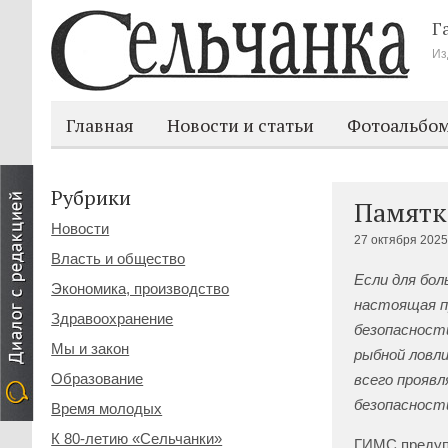
Г
Из
Главная
Новости и статьи
Фотоальбо
Рубрики
Памятк
Новости
27 октября 2025
Власть и общество
Если для бо
Экономика, производство
настоящая п
Здравоохранение
безопасност
Мы и закон
рыбной ловл
Образование
всего проявл
безопасност
Время молодых
К 80-летию «Сельчанки»
ГИМС предупр