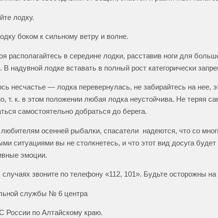
йте лодку.
одку боком к сильному ветру и волне.
оя располагайтесь в середине лодки, расставив ноги для больш
. В надувной лодке вставать в полный рост категорически запр
сь несчастье — лодка перевернулась, не забирайтесь на нее, э
, т. к. в этом положении любая лодка неустойчива. Не теряя с
ться самостоятельно добраться до берега.
любителям осенней рыбалки, спасатели надеются, что со мно
ми ситуациями вы не столкнетесь, и что этот вид досуга будет
ивные эмоции.
 случаях звоните по телефону «112, 101». Будьте осторожны на
льной службы № 6 центра
 России по Алтайскому краю.