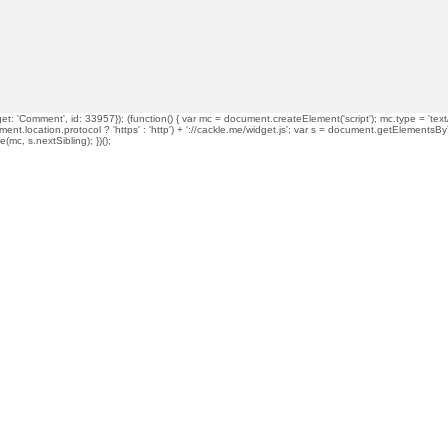
t: 'Comment', id: 33957}); (function() { var mc = document.createElement('script'); mc.type = 'text/
ment.location.protocol ? 'https' : 'http') + '://cackle.me/widget.js'; var s = document.getElementsBy
mc, s.nextSibling); })();