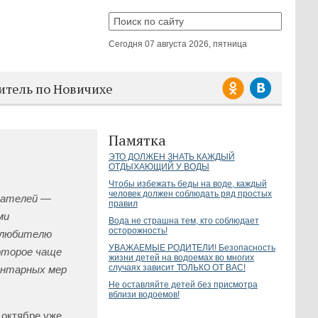
Сегодня
07 августа 2026, пятница
итель по Новичихе
Памятка
ЭТО ДОЛЖЕН ЗНАТЬ КАЖДЫЙ
ОТДЫХАЮЩИЙ У ВОДЫ
Чтобы избежать беды на воде, каждый
человек должен соблюдать ряд простых
сателей —
правил
ми
Вода не страшна тем, кто соблюдает
осторожность!
 любителю
УВАЖАЕМЫЕ РОДИТЕЛИ! Безопасность
оторое чаще
жизни детей на водоемах во многих
случаях зависит ТОЛЬКО ОТ ВАС!
ентарных мер
Не оставляйте детей без присмотра
вблизи водоемов!
 октябре уже