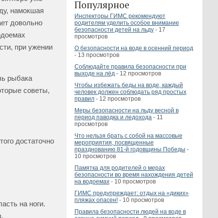
Популярное
оду, намокшая
Инспекторы ГИМС рекомендуют
ает довольно
родителям уделить особое внимание
безопасности детей на льду
- 17
одоемах
просмотров
ти, при ужении
О безопасности на воде в осенний период
- 13 просмотров
Соблюдайте правила безопасности при
выходе на лёд
- 12 просмотров
чь рыбака
Чтобы избежать беды на воде, каждый
которые советы,
человек должен соблюдать ряд простых
правил
- 12 просмотров
Меры безопасности на льду весной в
период паводка и ледохода
- 11
просмотров
Что нельзя брать с собой на массовые
этого достаточно
мероприятия, посвященные
празднованию 81-й годовщины Победы
-
10 просмотров
Памятка для родителей о мерах
безопасности во время нахождения детей
на водоемах
- 10 просмотров
ГИМС предупреждает: отдых на «диких»
пляжах опасен!
- 10 просмотров
асть на ноги.
Правила безопасности людей на воде в
.