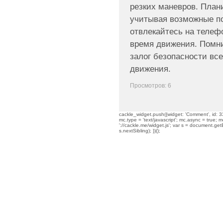
резких маневров. План
учитывая возможные по
отвлекайтесь на телеф
время движения. Помни
залог безопасности вс
движения.
Просмотров: 6
cackle_widget.push({widget: 'Comment', id: 33
mc.type = 'text/javascript'; mc.async = true; mc
'://cackle.me/widget.js'; var s = document.g
s.nextSibling); })();