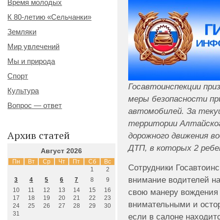
Время молодых
К 80-летию «Сельчанки»
Земляки
Мир увлечений
Мы и природа
Спорт
Госавтоинспекции пр
Культура
меры безопасности пр
Вопрос — ответ
автомобилей. За текущ
территории Алтайского
Архив статей
дорожного движения в
ДТП, в которых 2 ребе
Август 2026
Пн
Вт
Ср
Чт
Пт
Сб
Вс
Сотрудники Госавтоин
1
2
внимание водителей на
3
4
5
6
7
8
9
10
11
12
13
14
15
16
свою манеру вождения 
17
18
19
20
21
22
23
внимательными и остор
24
25
26
27
28
29
30
31
если в салоне находитс