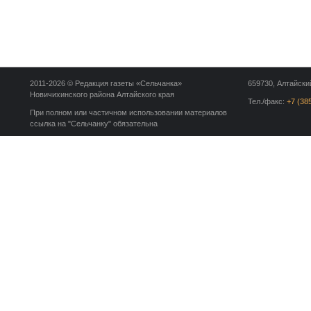
2011-2026 © Редакция газеты «Сельчанка»
659730, Алтайский
Новичихинского района Алтайского края
Тел./факс:
+7 (38
При полном или частичном использовании материалов
ссылка на "Сельчанку" обязательна