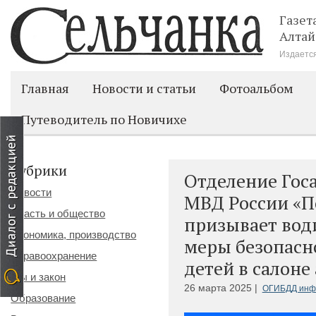
Газет
Алтай
Издается
Главная
Новости и статьи
Фотоальбом
Путеводитель по Новичихе
Рубрики
Отделение Гос
Новости
МВД России «П
Власть и общество
призывает вод
Экономика, производство
меры безопасн
Здравоохранение
детей в салоне
Мы и закон
26 марта 2025 |
ОГИБДД инф
Образование