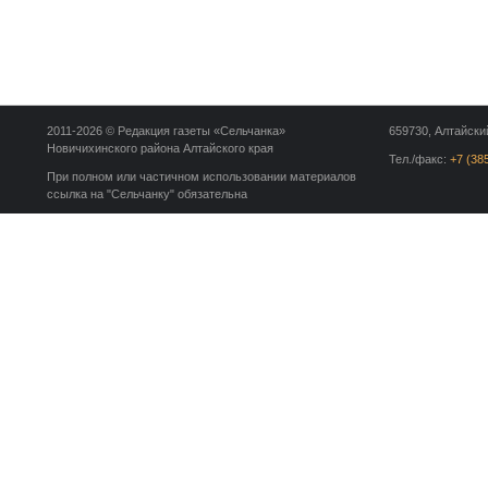
2011-2026 © Редакция газеты «Сельчанка»
659730, Алтайский
Новичихинского района Алтайского края
Тел./факс:
+7 (38
При полном или частичном использовании материалов
ссылка на "Сельчанку" обязательна