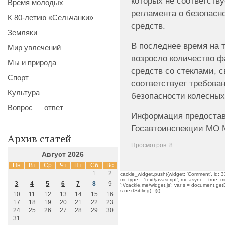
которых не соответств
Время молодых
регламента о безопасн
К 80-летию «Сельчанки»
средств.
Земляки
В последнее время на 
Мир увлечений
возросло количество ф
Мы и природа
средств со стеклами, с
Спорт
соответствует требова
Культура
безопасности колесных
Вопрос — ответ
Информация предостав
Госавтоинспекции МО 
Архив статей
Просмотров: 8
Август 2026
Пн
Вт
Ср
Чт
Пт
Сб
Вс
1
2
cackle_widget.push({widget: 'Comment', id: 33
mc.type = 'text/javascript'; mc.async = true; mc
3
4
5
6
7
8
9
'://cackle.me/widget.js'; var s = document.g
s.nextSibling); })();
10
11
12
13
14
15
16
17
18
19
20
21
22
23
24
25
26
27
28
29
30
31