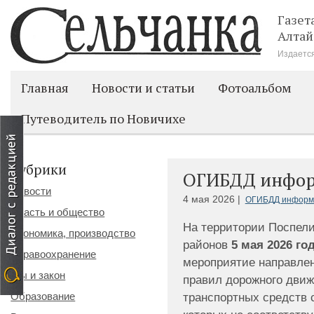
Газет
Алтай
Издается
Главная
Новости и статьи
Фотоальбом
Путеводитель по Новичихе
Рубрики
ОГИБДД инфор
Новости
4 мая 2026 |
ОГИБДД информ
Власть и общество
На территории Поспели
Экономика, производство
районов
5 мая 2026 го
Здравоохранение
мероприятие направле
Мы и закон
правил дорожного движ
Образование
транспортных средств 