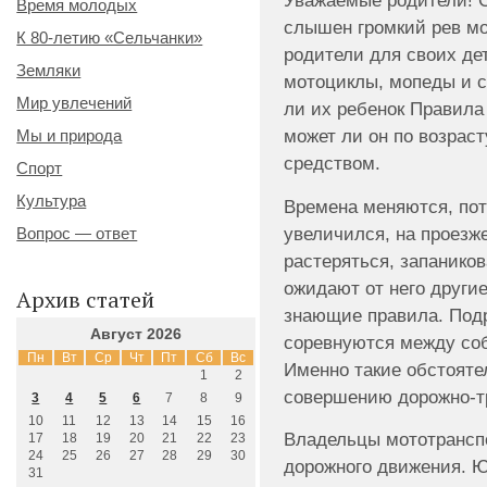
Уважаемые родители! С
Время молодых
слышен громкий рев мо
К 80-летию «Сельчанки»
родители для своих де
Земляки
мотоциклы, мопеды и ск
Мир увлечений
ли их ребенок Правила
может ли он по возрас
Мы и природа
средством.
Спорт
Культура
Времена меняются, пот
увеличился, на проезж
Вопрос — ответ
растеряться, запаникова
ожидают от него други
Архив статей
знающие правила. Под
Август 2026
соревнуются между соб
Пн
Вт
Ср
Чт
Пт
Сб
Вс
Именно такие обстояте
1
2
совершению дорожно-т
3
4
5
6
7
8
9
10
11
12
13
14
15
16
Владельцы мототранспо
17
18
19
20
21
22
23
24
25
26
27
28
29
30
дорожного движения. Ю
31