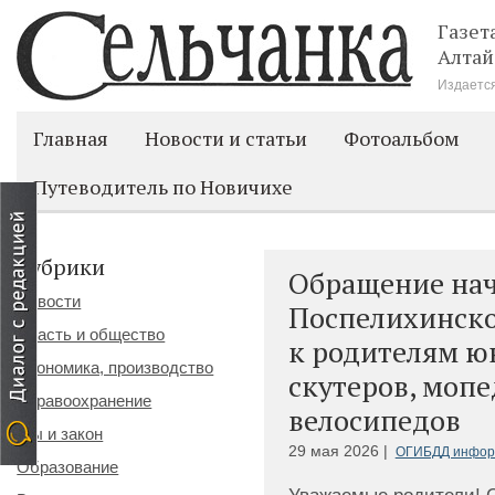
Газет
Алтай
Издается
Главная
Новости и статьи
Фотоальбом
Путеводитель по Новичихе
Рубрики
Обращение на
Новости
Поспелихинско
Власть и общество
к родителям ю
Экономика, производство
скутеров, мопе
Здравоохранение
велосипедов
Мы и закон
29 мая 2026 |
ОГИБДД инфор
Образование