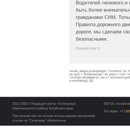
Водителей легкового и
быть более вниматель
гражданами СИМ. Тольк
Правила дорожного дви
дороге, мы сделаем св
безопасными.
Просмотров: 5
cackle_widget.push({widget: 'Comment', id: 33
mc.type = 'text/javascript'; mc.async = true; mc
'://cackle.me/widget.js'; var s = document.g
s.nextSibling); })();
2011-2026 © Редакция газеты «Сельчанка»
659730, Алтайский
Новичихинского района Алтайского края
Тел./факс:
+7 (38
При полном или частичном использовании материалов
ссылка на "Сельчанку" обязательна