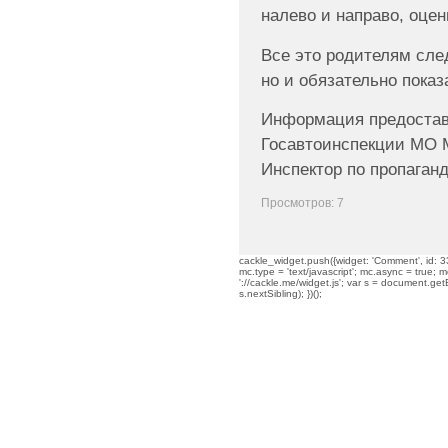
налево и направо, оцен
Все это родителям след
но и обязательно показ
Информация предостав
Госавтоинспекции МО 
Инспектор по пропаган
Просмотров: 7
cackle_widget.push({widget: 'Comment', id: 33
mc.type = 'text/javascript'; mc.async = true; mc
'://cackle.me/widget.js'; var s = document.g
s.nextSibling); })();