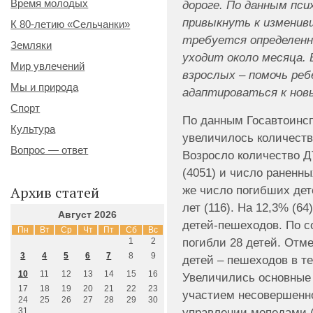
Время молодых
дороге. По данным пси
привыкнуть к изменив
К 80-летию «Сельчанки»
требуется определенно
Земляки
уходит около месяца. 
Мир увлечений
взрослых – помочь ре
Мы и природа
адаптироваться к нов
Спорт
По данным Госавтоинсп
Культура
увеличилось количеств
Вопрос — ответ
Возросло количество Д
(4051) и число раненны
же число погибших дет
Архив статей
лет (116). На 12,3% (6
Август 2026
детей-пешеходов. По с
Пн
Вт
Ср
Чт
Пт
Сб
Вс
погибли 28 детей. Отм
1
2
3
4
5
6
7
8
9
детей – пешеходов в те
10
11
12
13
14
15
16
Увеличились основные 
17
18
19
20
21
22
23
участием несовершенно
24
25
26
27
28
29
30
управлении мопедами (6
31