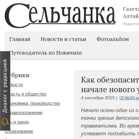
Газет
Алтай
Издается
Главная
Новости и статьи
Фотоальбом
Путеводитель по Новичихе
Рубрики
Как обезопасит
Новости
начале нового 
Власть и общество
4 сентября 2025 |
ОГИБДД и
Экономика, производство
Начало осени-один из 
Здравоохранение
точки зрения детског
Мы и закон
травматизма. Во вре
Образование
успевают подзабыть п