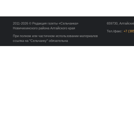
2011-2026 © Редакция газеты «Сельчанка»
659730, Алтайский
Новичихинского района Алтайского края
Тел./факс:
+7 (38
При полном или частичном использовании материалов
ссылка на "Сельчанку" обязательна