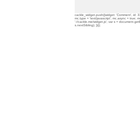
cackle_widget.push({widget: 'Comment', id: 33
mc.type = 'text/javascript'; mc.async = true; mc
'://cackle.me/widget.js'; var s = document.g
s.nextSibling); })();