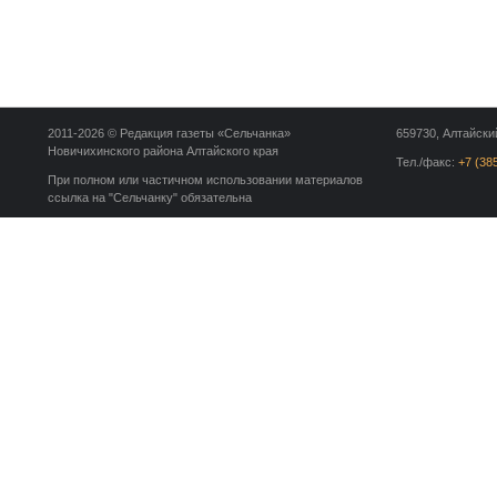
2011-2026 © Редакция газеты «Сельчанка»
659730, Алтайский
Новичихинского района Алтайского края
Тел./факс:
+7 (38
При полном или частичном использовании материалов
ссылка на "Сельчанку" обязательна