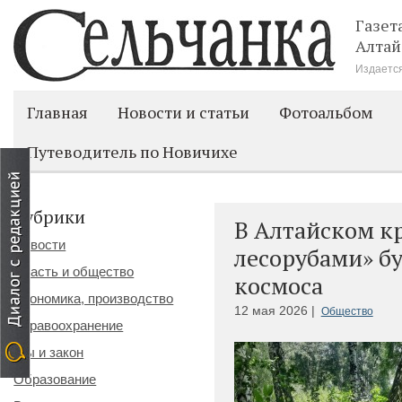
Газет
Алтай
Издается
Главная
Новости и статьи
Фотоальбом
Путеводитель по Новичихе
Рубрики
В Алтайском к
Новости
лесорубами» бу
Власть и общество
космоса
Экономика, производство
12 мая 2026 |
Общество
Здравоохранение
Мы и закон
Образование