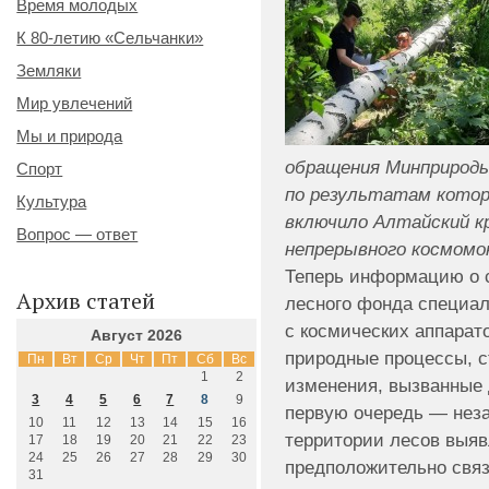
Время молодых
К 80-летию «Сельчанки»
Земляки
Мир увлечений
Мы и природа
обращения Минприроды
Спорт
по результатам котор
Культура
включило Алтайский кр
Вопрос — ответ
непрерывного космомо
Теперь информацию о 
Архив статей
лесного фонда специал
с космических аппарат
Август 2026
природные процессы, с
Пн
Вт
Ср
Чт
Пт
Сб
Вс
1
2
изменения, вызванные 
3
4
5
6
7
8
9
первую очередь — неза
10
11
12
13
14
15
16
территории лесов выя
17
18
19
20
21
22
23
24
25
26
27
28
29
30
предположительно свя
31