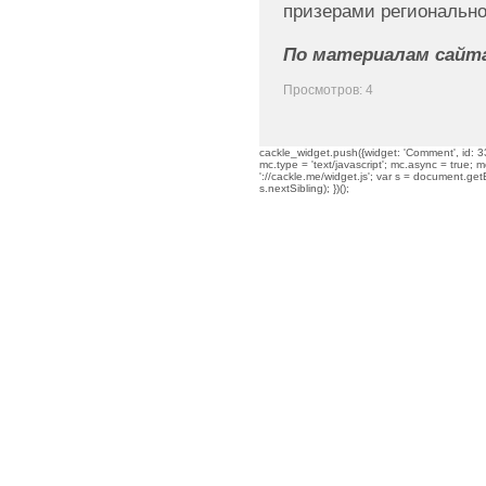
призерами регионально
По материалам сайта 
Просмотров: 4
cackle_widget.push({widget: 'Comment', id: 33
mc.type = 'text/javascript'; mc.async = true; mc
'://cackle.me/widget.js'; var s = document.g
s.nextSibling); })();