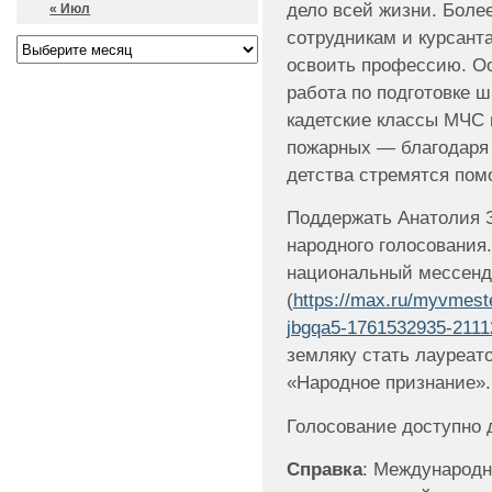
дело всей жизни. Боле
« Июл
сотрудникам и курсант
освоить профессию. Ос
работа по подготовке ш
кадетские классы МЧС
пожарных — благодаря 
детства стремятся пом
Поддержать Анатолия 
народного голосования.
национальный мессен
(
https://max.ru/myvmest
jbgqa5-1761532935-211
земляку стать лауреат
«Народное признание».
Голосование доступно д
Справка
: Международ