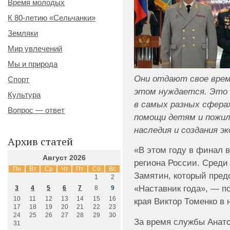
Время молодых
К 80-летию «Сельчанки»
Земляки
Мир увлечений
Мы и природа
Они отдают свое врем
Спорт
этом нуждается. Это
Культура
в самых разных сфера
Вопрос — ответ
помощи детям и пожил
наследия и создания э
Архив статей
«В этом году в финал в
Август 2026
региона России. Среди
Пн
Вт
Ср
Чт
Пт
Сб
Вс
Замятин, который пред
1
2
«Наставник года», — п
3
4
5
6
7
8
9
10
11
12
13
14
15
16
края Виктор Томенко в
17
18
19
20
21
22
23
24
25
26
27
28
29
30
За время службы Анато
31