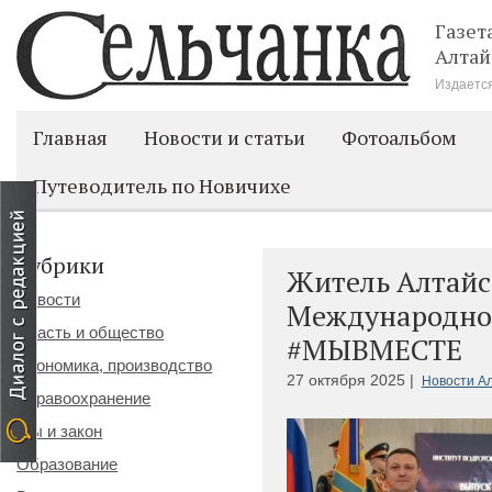
Газет
Алтай
Издается
Главная
Новости и статьи
Фотоальбом
Путеводитель по Новичихе
Рубрики
Житель Алтайс
Новости
Международно
Власть и общество
#МЫВМЕСТЕ
Экономика, производство
27 октября 2025 |
Новости Ал
Здравоохранение
Мы и закон
Образование