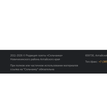
2011-2026 © Редакция газеты «Сельчанка»
659730, Алтайский
Новичихинского района Алтайского края
Тел./факс:
+7 (38
При полном или частичном использовании материалов
ссылка на "Сельчанку" обязательна