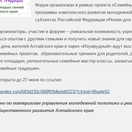
Форум организован в рамках проекта «Семейн
программы комплексного развития молодежной
субъектах Российской Федерации «Регион для
организаторы, участие в форуме – уникальная возможность укр
ься опытом с другими семьями и получить новые знания для га
т день жителей Алтайского края в парке «Изумрудный» ждут выс
емейных проектов, образовательные тренинги для родителей, 
е площадки, увлекательные семейные мастер-классы, захваты
емейные традиции».
открыта до 27 июня по ссылке:
.yandex.ru/u/683d233c068ff09dbeb6f223/?clckid=86aafe52
но по материалам управления молодежной политики и ре
бщественного развития Алтайского края