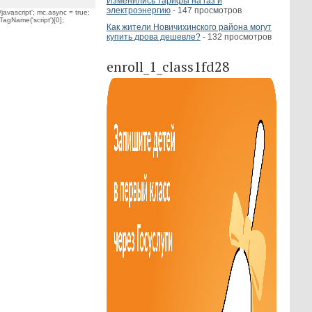
Изменились тарифы на газ и
электроэнергию
- 147 просмотров
javascript'; mc.async = true;
TagName('script')[0];
Как жители Новичихинского района могут
купить дрова дешевле?
- 132 просмотров
enroll_1_class1fd28