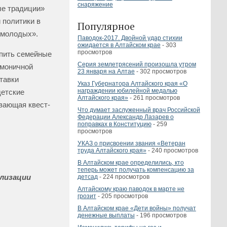
снаряжение
ые традиции»
 политики в
Популярное
 молодых».
Паводок-2017. Двойной удар стихии
ожидается в Алтайском крае
- 303
просмотров
епить семейные
Серия землетрясений произошла утром
рмоничной
23 января на Алтае
- 302 просмотров
тавки
Указ Губернатора Алтайского края «О
награждении юбилейной медалью
детские
Алтайского края»
- 261 просмотров
вающая квест-
Что думает заслуженный врач Российской
Федерации Александр Лазарев о
поправках в Конституцию
- 259
просмотров
УКАЗ о присвоении звания «Ветеран
труда Алтайского края»
- 240 просмотров
В Алтайском крае определились, кто
теперь может получать компенсацию за
ализации
детсад
- 224 просмотров
Алтайскому краю паводок в марте не
грозит
- 205 просмотров
В Алтайском крае «Дети войны» получат
денежные выплаты
- 196 просмотров