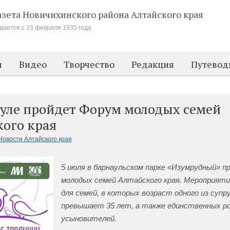
азета Новичихинского района
Алтайского края
дается с 23 февраля 1935 года
м
Видео
Творчество
Редакция
Путевод
ауле пройдет Форум молодых семей
кого края
Новости Алтайского края
5 июля в барнаульском парке «Изумрудный» 
молодых семей Алтайского края. Мероприят
для семей, в которых возраст одного из супру
превышает 35 лет, а также единственных р
усыновителей.