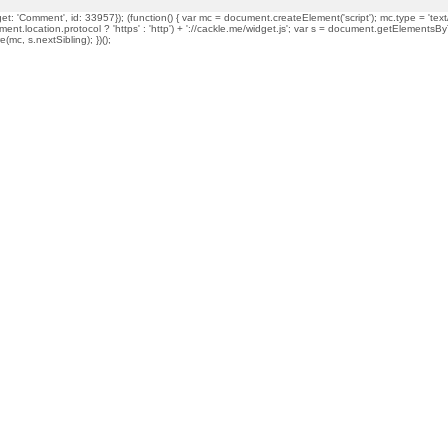
t: 'Comment', id: 33957}); (function() { var mc = document.createElement('script'); mc.type = 'text/
ment.location.protocol ? 'https' : 'http') + '://cackle.me/widget.js'; var s = document.getElementsBy
mc, s.nextSibling); })();