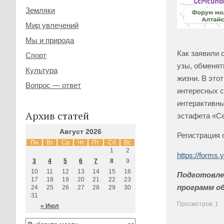
Земляки
Мир увлечений
Мы и природа
Как заявили 
Спорт
узы, обменят
Культура
жизни. В это
Вопрос — ответ
интересных с
интерактивны
Архив статей
эстафета «С
Август 2026
Регистрация 
Пн
Вт
Ср
Чт
Пт
Сб
Вс
1
2
https://forms
3
4
5
6
7
8
9
10
11
12
13
14
15
16
Подготовле
17
18
19
20
21
22
23
программ о
24
25
26
27
28
29
30
31
Просмотров: 1
« Июл