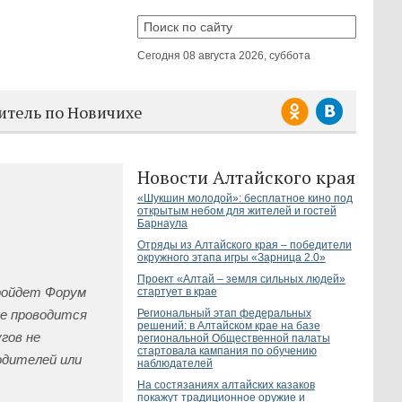
Сегодня
08 августа 2026, суббота
итель по Новичихе
Новости Алтайского края
«Шукшин молодой»: бесплатное кино под
открытым небом для жителей и гостей
Барнаула
Отряды из Алтайского края – победители
окружного этапа игры «Зарница 2.0»
Проект «Алтай – земля сильных людей»
пройдет Форум
стартует в крае
ие проводится
Региональный этап федеральных
решений: в Алтайском крае на базе
гов не
региональной Общественной палаты
стартовала кампания по обучению
одителей или
наблюдателей
На состязаниях алтайских казаков
покажут традиционное оружие и