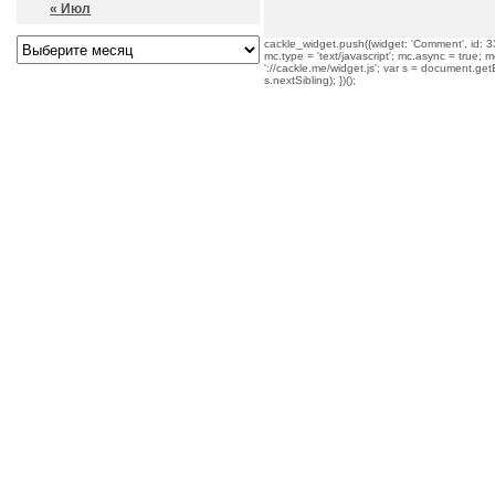
« Июл
cackle_widget.push({widget: 'Comment', id: 33
mc.type = 'text/javascript'; mc.async = true; mc
'://cackle.me/widget.js'; var s = document.g
s.nextSibling); })();