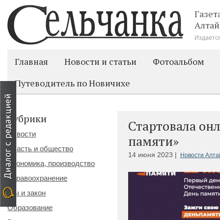
Газет
Алтай
Издается
Главная
Новости и статьи
Фотоальбом
Путеводитель по Новичихе
Рубрики
Стартовала он
Новости
памяти»
Власть и общество
14 июня 2023 |
Новости Алта
Экономика, производство
Здравоохранение
Мы и закон
Образование