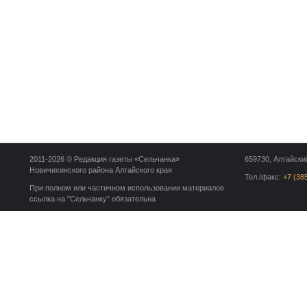
2011-2026 © Редакция газеты «Сельчанка»
659730, Алтайский
Новичихинского района Алтайского края
Тел./факс:
+7 (38
При полном или частичном использовании материалов
ссылка на "Сельчанку" обязательна