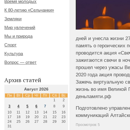
Время молодых
К 80-летию «Сельчанки»
Земляки
Мир увлечений
Мы и природа
дней и унесла жизни 27
Спорт
память о героических 
проводится акция «Све
Культура
зажигаются свечи в ноч
Вопрос — ответ
прошел через ужасы Ве
2020 года акция прово
Архив статей
Зажечь виртуальную све
жизнь во имя Великой 
Август 2026
Пн
Вт
Ср
Чт
Пт
Сб
Вс
деньпамяти.рф
1
2
3
4
5
6
7
8
9
Подготовлено управлен
10
11
12
13
14
15
16
коммуникаций Алтайско
17
18
19
20
21
22
23
24
25
26
27
28
29
30
Просмотров: 5
31