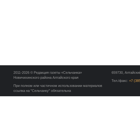
2011-2026 © Редакция газеты «Сельчанка»
659730, Алтайский
Новичихинского района Алтайского края
Тел./факс:
+7 (38
При полном или частичном использовании материалов
ссылка на "Сельчанку" обязательна