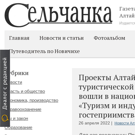
Газет
Алтай
Издается
Главная
Новости и статьи
Фотоальбом
Путеводитель по Новичихе
Рубрики
Проекты Алтай
Новости
туристической 
Власть и общество
вошли в нацио
Экономика, производство
«Туризм и инд
Здравоохранение
гостеприимств
Мы и закон
26 апреля 2022 |
Новости Ал
Образование