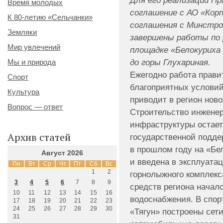
Для его реализации П
Время молодых
соглашение с АО «Корп
К 80-летию «Сельчанки»
соглашения с Минстро
Земляки
завершены работы по 
Мир увлечений
площадке «Белокуриха 
до горы Глухариная.
Мы и природа
Ежегодно работа прави
Спорт
благоприятных услови
Культура
приводит в регион ново
Вопрос — ответ
Строительство инженер
инфраструктуры остае
Архив статей
государственной поддер
в прошлом году на «Бе
Август 2026
и введена в эксплуата
Пн
Вт
Ср
Чт
Пт
Сб
Вс
1
2
горнолыжного комплекс
3
4
5
6
7
8
9
средств региона начал
10
11
12
13
14
15
16
водоснабжения. В спор
17
18
19
20
21
22
23
24
25
26
27
28
29
30
«Тягун» построены сет
31