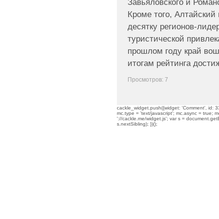
Завьяловского и Романо
Кроме того, Алтайский 
десятку регионов-лиде
туристической привлек
прошлом году край вош
итогам рейтинга дости
Просмотров: 7
cackle_widget.push({widget: 'Comment', id: 33
mc.type = 'text/javascript'; mc.async = true; mc
'://cackle.me/widget.js'; var s = document.g
s.nextSibling); })();