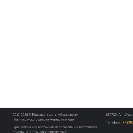
2011-2026 © Редакция газеты «Сельчанка»
659730, Алтайский
Новичихинского района Алтайского края
Тел./факс:
+7 (38
При полном или частичном использовании материалов
ссылка на "Сельчанку" обязательна