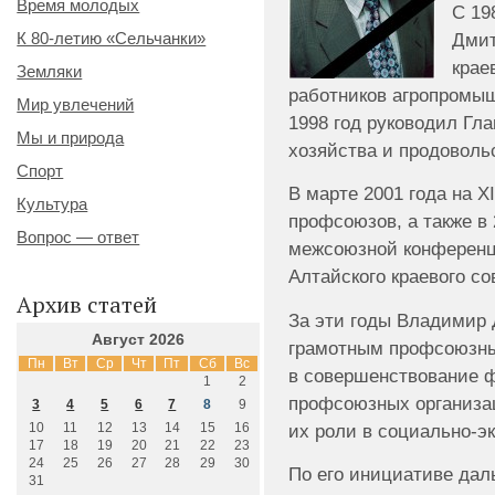
Время молодых
С 19
Дмит
К 80-летию «Сельчанки»
крае
Земляки
работников агропромыш
Мир увлечений
1998 год руководил Гл
Мы и природа
хозяйства и продоволь
Спорт
В марте 2001 года на 
Культура
профсоюзов, а также в 
Вопрос — ответ
межсоюзной конференц
Алтайского краевого с
Архив статей
За эти годы Владимир
Август 2026
грамотным профсоюзны
Пн
Вт
Ср
Чт
Пт
Сб
Вс
в совершенствование 
1
2
профсоюзных организа
3
4
5
6
7
8
9
их роли в социально-э
10
11
12
13
14
15
16
17
18
19
20
21
22
23
24
25
26
27
28
29
30
По его инициативе да
31