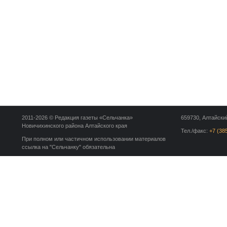
2011-2026 © Редакция газеты «Сельчанка»
659730, Алтайский
Новичихинского района Алтайского края
Тел./факс:
+7 (38
При полном или частичном использовании материалов
ссылка на "Сельчанку" обязательна