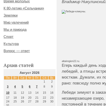
Время молодых
Владимир Никулинский
К 80-летию «Сельчанки»
Земляки
Мир увлечений
Мы и природа
Спорт
Культура
Вопрос — ответ
altairegion22.ru.
Архив статей
Егерь каждый день ходи
лебедей, а птицы встр
Август 2026
мосткам. Думали, их п
Пн
Вт
Ср
Чт
Пт
Сб
Вс
1
2
рано: повсюду полно жу
3
4
5
6
7
8
9
Лебеди зимуют в заказ
10
11
12
13
14
15
16
незамерзающее озеро, 
17
18
19
20
21
22
23
24
25
26
27
28
29
30
постоянной в течение в
31