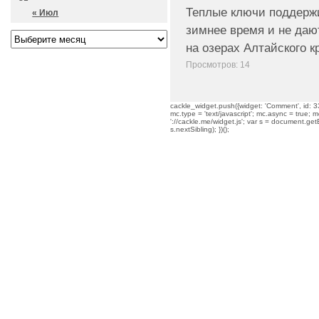
Теплые ключи поддерж
« Июл
зимнее время и не дают
на озерах Алтайского к
Просмотров: 14
cackle_widget.push({widget: 'Comment', id: 33
mc.type = 'text/javascript'; mc.async = true; mc
'://cackle.me/widget.js'; var s = document.g
s.nextSibling); })();