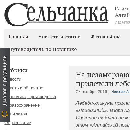
Газет
Алтай
Издается
Главная
Новости и статьи
Фотоальбом
Путеводитель по Новичихе
Рубрики
На незамерзаю
Новости
прилетели леб
Власть и общество
27 октября 2016 |
Новости Ал
Экономика, производство
Лебеди-кликуны прилет
Здравоохранение
«Лебединый». Вчера н
Мы и закон
Светлое их было не м
Образование
этом «Алтайской пра