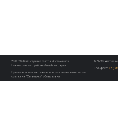
2011-2026 © Редакция газеты «Сельчанка»
659730, Алтайский
Новичихинского района Алтайского края
Тел./факс:
+7 (38
При полном или частичном использовании материалов
ссылка на "Сельчанку" обязательна