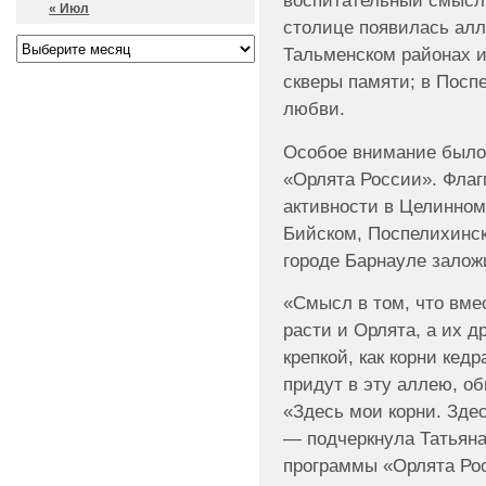
воспитательный смысл.
« Июл
столице появилась алл
Тальменском районах и
скверы памяти; в Посп
любви.
Особое внимание было
«Орлята России». Фла
активности в Целинном
Бийском, Поспелихинск
городе Барнауле залож
«Смысл в том, что вме
расти и Орлята, а их д
крепкой, как корни кед
придут в эту аллею, о
«Здесь мои корни. Зде
— подчеркнула Татьяна
программы «Орлята Рос