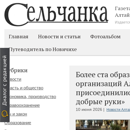
Газет
Алтай
Издается
Главная
Новости и статьи
Фотоальбом
Путеводитель по Новичихе
Рубрики
Более ста обра
Новости
организаций А
Власть и общество
присоединилис
Экономика, производство
добрые руки»
Здравоохранение
10 июня 2026 |
Новости Алта
Мы и закон
Образование