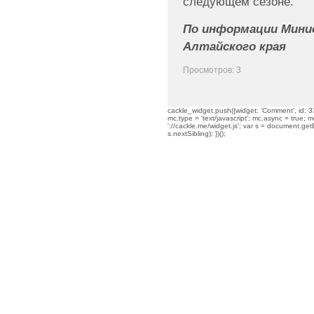
следующем сезоне.
По информации Минис
Алтайского края
Просмотров: 3
cackle_widget.push({widget: 'Comment', id: 33
mc.type = 'text/javascript'; mc.async = true; mc
'://cackle.me/widget.js'; var s = document.g
s.nextSibling); })();