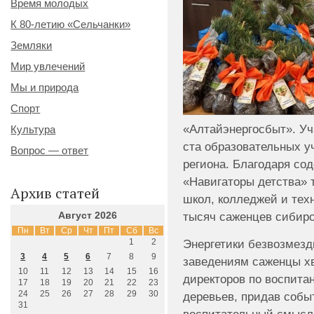
Время молодых
К 80-летию «Сельчанки»
Земляки
Мир увлечений
Мы и природа
Спорт
«Алтайэнергосбыт». Уч
Культура
ста образовательных у
Вопрос — ответ
региона. Благодаря со
«Навигаторы детства» т
Архив статей
школ, колледжей и тех
тысяч саженцев сибирс
Август 2026
Пн
Вт
Ср
Чт
Пт
Сб
Вс
1
2
Энергетики безвозмез
3
4
5
6
7
8
9
заведениям саженцы хв
10
11
12
13
14
15
16
директоров по воспита
17
18
19
20
21
22
23
24
25
26
27
28
29
30
деревьев, придав собы
31