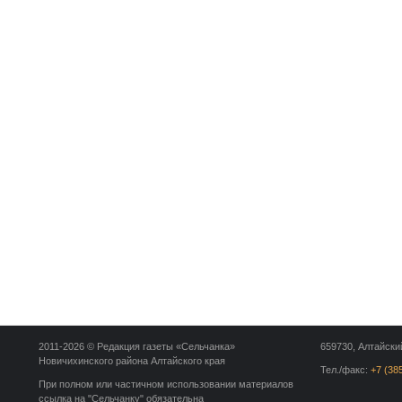
2011-2026 © Редакция газеты «Сельчанка»
659730, Алтайский
Новичихинского района Алтайского края
Тел./факс:
+7 (38
При полном или частичном использовании материалов
ссылка на "Сельчанку" обязательна