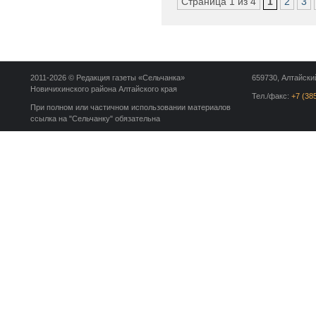
Страница 1 из 4
1
2
3
2011-2026 © Редакция газеты «Сельчанка»
659730, Алтайский
Новичихинского района Алтайского края
Тел./факс:
+7 (38
При полном или частичном использовании материалов
ссылка на "Сельчанку" обязательна