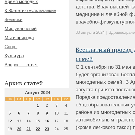
Время молодых
детства. Врач высшей к
К 80-летию «Сельчанки»
медицине и лечебной фи
Земляки
врачебно-физкультурного 
Мир увлечений
30 августа 2024 |
Здравоохране
Мы и природа
Спорт
Бесплатный проезд 
Культура
семей
Вопрос — ответ
С 1 сентября по 31 мая 
будет организован бесп
Архив статей
многодетных семей. В А
августа принято постан
Август 2024
Порядка предоставлени
Пн
Вт
Ср
Чт
Пт
Сб
Вс
общеобразовательных у
1
2
3
4
района из многодетных 
5
6
7
8
9
10
11
автомобильным транспо
12
13
14
15
16
17
18
(кроме легкового такси) 
19
20
21
22
23
24
25