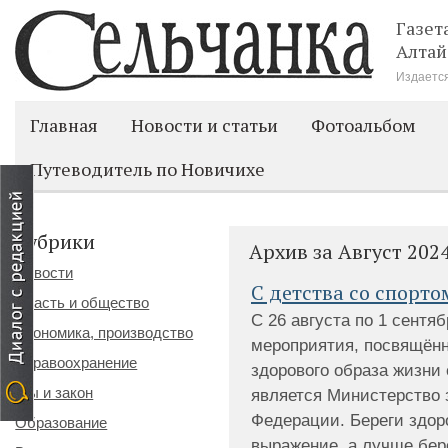
Газет
Алтай
Издается
Главная
Новости и статьи
Фотоальбом
Путеводитель по Новичихе
Рубрики
Архив за Август 202
Новости
С детства со спорто
Власть и общество
С 26 августа по 1 сентя
Экономика, производство
мероприятия, посвящён
Здравоохранение
здорового образа жизни
Мы и закон
является Министерство 
Федерации. Береги здор
Образование
выражение, а лучше бер