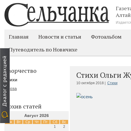
Газет
Алтай
Издается
Главная
Новости и статьи
Фотоальбом
Путеводитель по Новичихе
Творчество
Стихи Ольги Ж
Стихи
10 октября 2018 |
Стихи
Проза
Архив статей
Август 2026
Пн
Вт
Ср
Чт
Пт
Сб
Вс
1
2