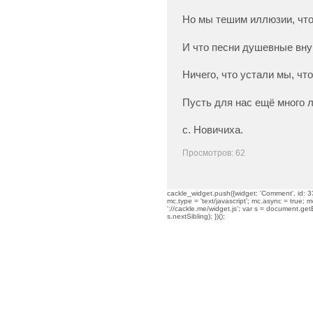
Но мы тешим иллюзии, что
И что песни душевные вн
Ничего, что устали мы, что
Пусть для нас ещё много л
с. Новичиха.
Просмотров: 62
cackle_widget.push({widget: 'Comment', id: 33
mc.type = 'text/javascript'; mc.async = true; mc
'://cackle.me/widget.js'; var s = document.g
s.nextSibling); })();