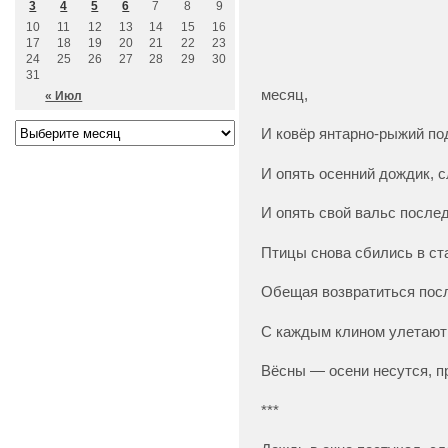
3
4
5
6
7
8
9
10
11
12
13
14
15
16
17
18
19
20
21
22
23
24
25
26
27
28
29
30
31
месяц,
« Июл
И ковёр янтарно-рыжий по
И опять осенний дождик, с
И опять свой вальс послед
Птицы снова сбились в ст
Обещая возвратиться посл
С каждым клином улетают 
Вёсны — осени несутся, п
***