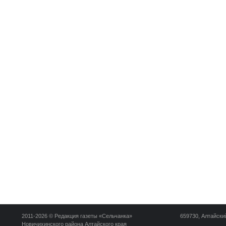
2011-2026 © Редакция газеты «Сельчанка»
659730, Алтайский
Новичихинского района Алтайского края