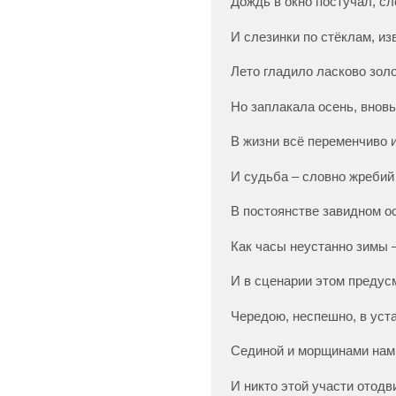
Дождь в окно постучал, сл
И слезинки по стёклам, изв
Лето гладило ласково зол
Но заплакала осень, внов
В жизни всё переменчиво и
И судьба – словно жребий
В постоянстве завидном ос
Как часы неустанно зимы 
И в сценарии этом предус
Чередою, неспешно, в уст
Сединой и морщинами нам 
И никто этой участи отодв