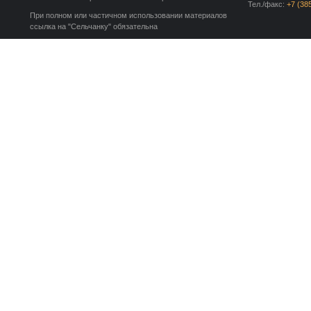
Тел./факс:
+7 (38
При полном или частичном использовании материалов
ссылка на "Сельчанку" обязательна