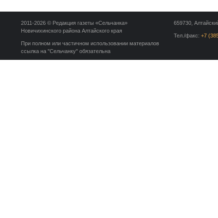
2011-2026 © Редакция газеты «Сельчанка»
659730, Алтайский
Новичихинского района Алтайского края
Тел./факс:
+7 (38
При полном или частичном использовании материалов
ссылка на "Сельчанку" обязательна