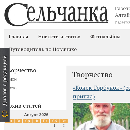
Газет
Алтай
Издается
Главная
Новости и статьи
Фотоальбом
Путеводитель по Новичихе
Творчество
Творчество
Стихи
«Конек-Горбунок» (с
Проза
притча)
Архив статей
Август 2026
Пн
Вт
Ср
Чт
Пт
Сб
Вс
1
2