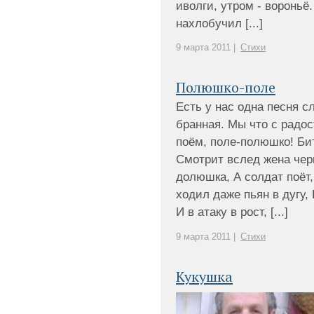
иволги, утром - вороньё
нахлобучил [...]
9 марта 2011 |
Стихи
Полюшко-поле
Есть у нас одна песня сл
бранная. Мы что с радос
поём, поле-полюшко! Бит
Смотрит вслед жена черн
долюшка, А солдат поёт,
ходил даже пьян в дугу, 
И в атаку в рост, [...]
9 марта 2011 |
Стихи
Кукушка