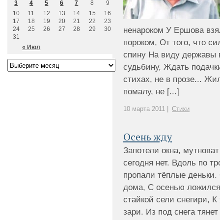
3
4
5
6
7
8
9
10
11
12
13
14
15
16
17
18
19
20
21
22
23
24
25
26
27
28
29
30
ненароком У Ершова взя
31
пороком, От того, что с
« Июл
спину На виду державы 
судьбину, Ждать подачки
стихах, не в прозе... Ж
помалу, не [...]
10 марта 2011 |
Стихи
Осень жду
Запотели окна, мутноват
сегодня нет. Вдоль по т
пропали тёплые деньки.
дома, С осенью ложился,
стайкой сели снегири, К
зари. Из под снега тянет