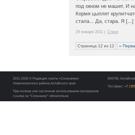
под окном не машет, И н
Кормя цыплят крупитчат
стала... Да, стара. Я [...]
29 января 2011 |
Стихи
Страница 12 из 12
« Перв
2011-2026 © Редакция газеты «Сельчанка»
659730, Алтайский
Новичихинского района Алтайского края
Тел./факс:
+7 (38
При полном или частичном использовании материалов
ссылка на "Сельчанку" обязательна